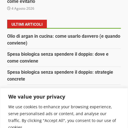
come evitarlo
4 Agosto 2026
ULTIMI ARTICOLI
Olio di argan in cucina: come usarlo davvero (e quando
conviene)
Spesa biologica senza spendere il doppio: dove e
come conviene
Spesa biologica senza spendere il doppio: strategie
concrete
Orto domestico per principianti: cosa coltivare in 2 mq
We value your privacy
Pulizia naturale della casa: 3 ingredienti che
We use cookies to enhance your browsing experience,
sostituiscono 10 prodotti chimici
serve personalised ads or content, and analyse our
traffic. By clicking "Accept All", you consent to our use of
Copyright © 2025 Biopianeta.it proprietà di Jws Media
cookies.