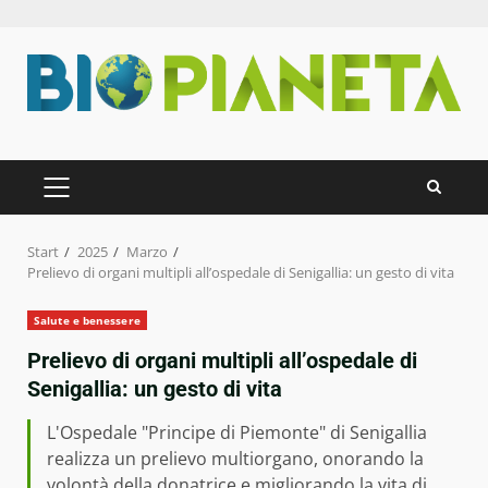
Zum
Inhalt
springen
PRIMÄRES
MENÜ
Start
2025
Marzo
Prelievo di organi multipli all’ospedale di Senigallia: un gesto di vita
Salute e benessere
Prelievo di organi multipli all’ospedale di
Senigallia: un gesto di vita
L'Ospedale "Principe di Piemonte" di Senigallia
realizza un prelievo multiorgano, onorando la
volontà della donatrice e migliorando la vita di