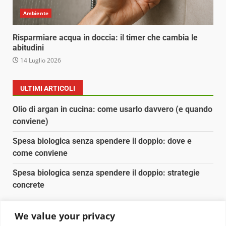
Ambiente
Risparmiare acqua in doccia: il timer che cambia le
abitudini
14 Luglio 2026
ULTIMI ARTICOLI
Olio di argan in cucina: come usarlo davvero (e quando
conviene)
Spesa biologica senza spendere il doppio: dove e
come conviene
Spesa biologica senza spendere il doppio: strategie
concrete
Orto domestico per principianti: cosa coltivare in 2 mq
We value your privacy
Pulizia naturale della casa: 3 ingredienti che