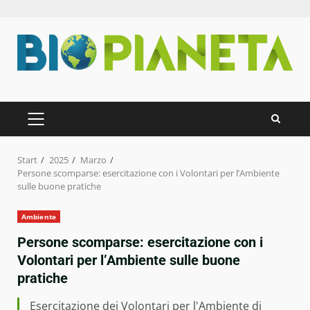
Zum
Inhalt
springen
PRIMÄRES
MENÜ
Start
2025
Marzo
Persone scomparse: esercitazione con i Volontari per l’Ambiente
sulle buone pratiche
Ambiente
Persone scomparse: esercitazione con i
Volontari per l’Ambiente sulle buone
pratiche
Esercitazione dei Volontari per l'Ambiente di