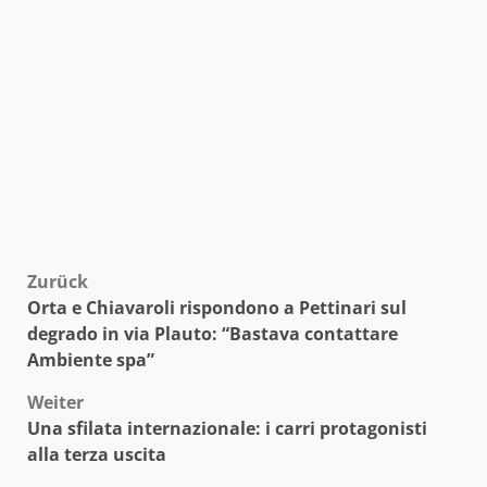
Beitragsnavigation
Zurück
Orta e Chiavaroli rispondono a Pettinari sul
degrado in via Plauto: “Bastava contattare
Ambiente spa”
Weiter
Una sfilata internazionale: i carri protagonisti
alla terza uscita