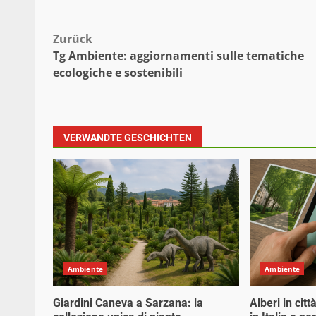
Beitragsnavigation
Zurück
Tg Ambiente: aggiornamenti sulle tematiche
ecologiche e sostenibili
VERWANDTE GESCHICHTEN
Ambiente
Ambiente
Giardini Caneva a Sarzana: la
Alberi in cit