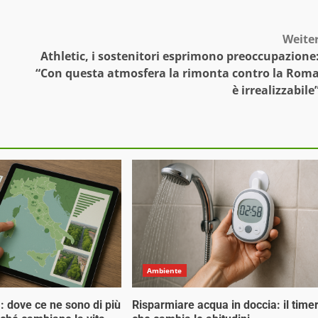
Weite
Athletic, i sostenitori esprimono preoccupazione
“Con questa atmosfera la rimonta contro la Rom
è irrealizzabile
Ambiente
tà: dove ce ne sono di più
Risparmiare acqua in doccia: il time