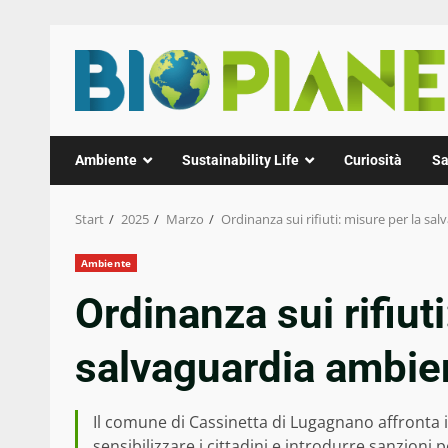
Zum
Inhalt
springen
Ambiente
Sustainability Life
Curiosità
Sa
Start
2025
Marzo
Ordinanza sui rifiuti: misure per la sa
Ambiente
Ordinanza sui rifiuti
salvaguardia ambien
Il comune di Cassinetta di Lugagnano affronta i
sensibilizzare i cittadini e introdurre sanzioni 