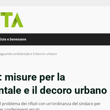
lute e benessere
lvaguardia ambientale e il decoro urbano
: misure per la
tale e il decoro urbano
l problema dei rifiuti con un'ordinanza del sindaco per
per conferimenti errati.