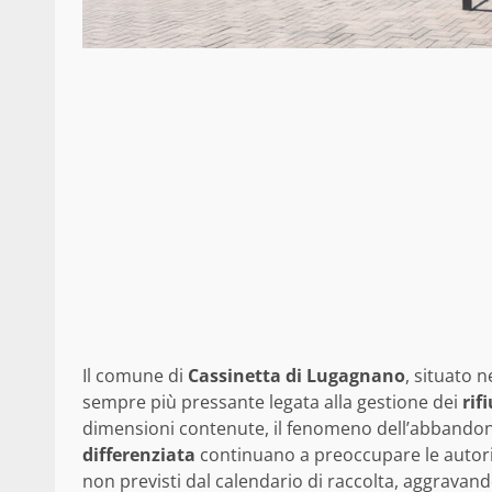
Il comune di
Cassinetta di Lugagnano
, situato 
sempre più pressante legata alla gestione dei
rifi
dimensioni contenute, il fenomeno dell’abbando
differenziata
continuano a preoccupare le autorit
non previsti dal calendario di raccolta, aggravand