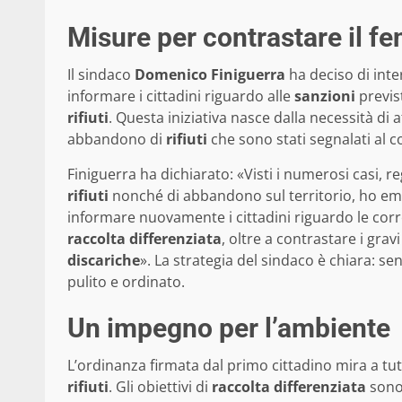
Misure per contrastare il 
Il sindaco
Domenico Finiguerra
ha deciso di inte
informare i cittadini riguardo alle
sanzioni
previs
rifiuti
. Questa iniziativa nasce dalla necessità di
abbandono di
rifiuti
che sono stati segnalati al 
Finiguerra ha dichiarato: «Visti i numerosi casi, r
rifiuti
nonché di abbandono sul territorio, ho em
informare nuovamente i cittadini riguardo le cor
raccolta differenziata
, oltre a contrastare i gr
discariche
». La strategia del sindaco è chiara: s
pulito e ordinato.
Un impegno per l’ambiente
L’ordinanza firmata dal primo cittadino mira a tu
rifiuti
. Gli obiettivi di
raccolta differenziata
sono 