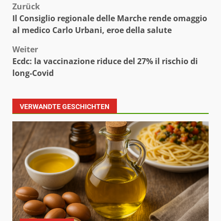
Beitragsnavigation
Zurück
Il Consiglio regionale delle Marche rende omaggio
al medico Carlo Urbani, eroe della salute
Weiter
Ecdc: la vaccinazione riduce del 27% il rischio di
long-Covid
VERWANDTE GESCHICHTEN