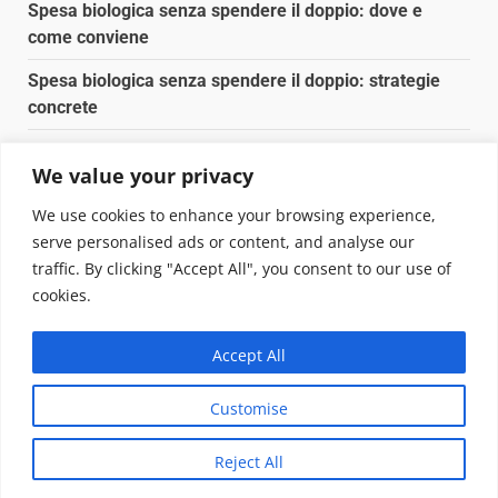
Spesa biologica senza spendere il doppio: dove e
come conviene
Spesa biologica senza spendere il doppio: strategie
concrete
Orto domestico per principianti: cosa coltivare in 2 mq
We value your privacy
Pulizia naturale della casa: 3 ingredienti che
We use cookies to enhance your browsing experience,
sostituiscono 10 prodotti chimici
serve personalised ads or content, and analyse our
traffic. By clicking "Accept All", you consent to our use of
Copyright © 2025 Biopianeta.it proprietà di Jws Media
cookies.
Srl - Via Cavour 310 - 00184 Roma - P.Iva 17132921002
Questo blog non è una testata giornalistica, in quanto
Accept All
viene aggiornato senza alcuna periodicità. Non può
pertanto considerarsi un prodotto editoriale ai sensi
Customise
della legge n. 62 del 07.03.2001
|
DarkNews
von AF
themes.
Reject All