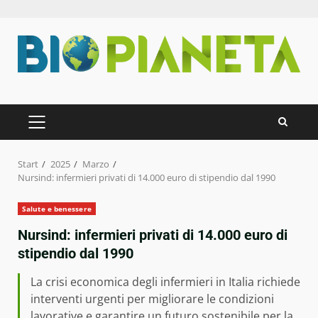
Zum
Inhalt
springen
PRIMÄRES
MENÜ
Start
2025
Marzo
Nursind: infermieri privati di 14.000 euro di stipendio dal 1990
Salute e benessere
Nursind: infermieri privati di 14.000 euro di
stipendio dal 1990
La crisi economica degli infermieri in Italia richiede
interventi urgenti per migliorare le condizioni
lavorative e garantire un futuro sostenibile per la