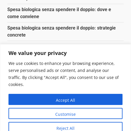
Spesa biologica senza spendere il doppio: dove e
come conviene
Spesa biologica senza spendere il doppio: strategie
concrete
Orto domestico per principianti: cosa coltivare in 2 mq
We value your privacy
Pulizia naturale della casa: 3 ingredienti che
We use cookies to enhance your browsing experience,
sostituiscono 10 prodotti chimici
serve personalised ads or content, and analyse our
traffic. By clicking "Accept All", you consent to our use of
Copyright © 2025 Biopianeta.it proprietà di Jws Media
cookies.
Srl - Via Cavour 310 - 00184 Roma - P.Iva 17132921002
Questo blog non è una testata giornalistica, in quanto
Accept All
viene aggiornato senza alcuna periodicità. Non può
pertanto considerarsi un prodotto editoriale ai sensi
Customise
della legge n. 62 del 07.03.2001
|
DarkNews
von AF
themes.
Reject All