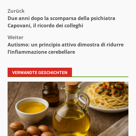
Beitragsnavigation
Zurück
Due anni dopo la scomparsa della psichiatra
Capovani, il ricordo dei colleghi
Weiter
Autismo: un principio attivo dimostra di ridurre
l’infiammazione cerebellare
VERWANDTE GESCHICHTEN