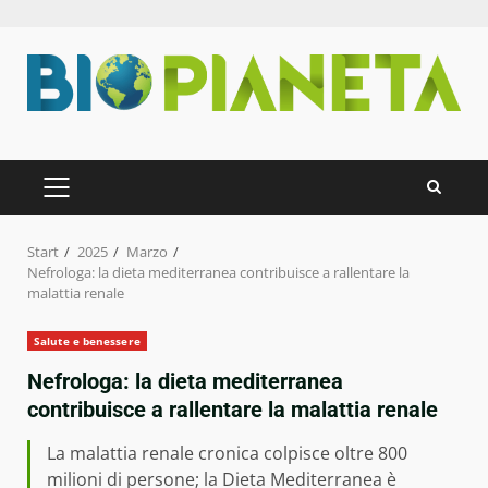
Zum
Inhalt
springen
PRIMÄRES
MENÜ
Start
2025
Marzo
Nefrologa: la dieta mediterranea contribuisce a rallentare la
malattia renale
Salute e benessere
Nefrologa: la dieta mediterranea
contribuisce a rallentare la malattia renale
La malattia renale cronica colpisce oltre 800
milioni di persone; la Dieta Mediterranea è