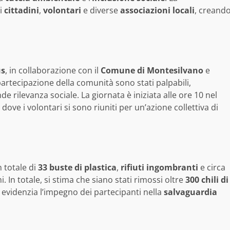
di
cittadini
,
volontari
e diverse
associazioni locali
, creand
us
, in collaborazione con il
Comune di Montesilvano
e
partecipazione della comunità sono stati palpabili,
rilevanza sociale. La giornata è iniziata alle ore 10 nel
, dove i volontari si sono riuniti per un’azione collettiva di
 totale di
33 buste di plastica
,
rifiuti ingombranti
e circa
 In totale, si stima che siano stati rimossi oltre
300 chili di
e evidenzia l’impegno dei partecipanti nella
salvaguardia