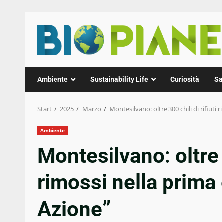
Zum
Inhalt
springen
Ambiente
Sustainability Life
Curiosità
Sa
Start
2025
Marzo
Montesilvano: oltre 300 chili di rifiuti
Ambiente
Montesilvano: oltre 3
rimossi nella prima 
Azione”