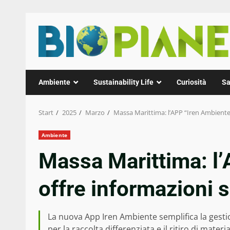
Zum
Inhalt
springen
Ambiente
Sustainability Life
Curiosità
Sa
Start
2025
Marzo
Massa Marittima: l’APP “Iren Ambiente” 
Ambiente
Massa Marittima: l
offre informazioni s
La nuova App Iren Ambiente semplifica la gestion
per la raccolta differenziata e il ritiro di materi