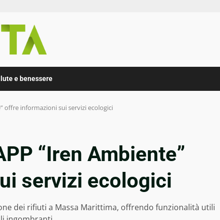
lute e benessere
offre informazioni sui servizi ecologici
’APP “Iren Ambiente”
ui servizi ecologici
e dei rifiuti a Massa Marittima, offrendo funzionalità utili
ali ingombranti.