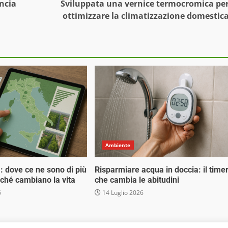
ncia
Sviluppata una vernice termocromica pe
ottimizzare la climatizzazione domestic
Ambiente
tà: dove ce ne sono di più
Risparmiare acqua in doccia: il time
erché cambiano la vita
che cambia le abitudini
6
14 Luglio 2026