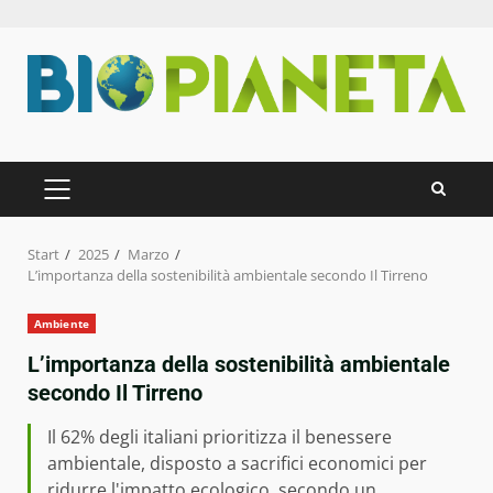
Zum
Inhalt
springen
PRIMÄRES
MENÜ
Start
2025
Marzo
L’importanza della sostenibilità ambientale secondo Il Tirreno
Ambiente
L’importanza della sostenibilità ambientale
secondo Il Tirreno
Il 62% degli italiani prioritizza il benessere
ambientale, disposto a sacrifici economici per
ridurre l'impatto ecologico, secondo un