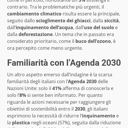
come in pericolo, nonostante un
3%
sostenga il
contrario. Tra le problematiche più urgenti, il
cambiamento climatico
risulta essere la principale,
seguito dallo
scioglimento dei ghiacci
, dalla
siccità
,
dall’
inquinamento dell’acqua
, dall’
uso del suolo
e
dalla
deforestazione
. Un tema che in passato era
considerato prioritario, come il
buco dell’ozono
, è
ora percepito come meno urgente.
Familiarità con l’Agenda 2030
Un altro aspetto emerso dall’indagine è la scarsa
familiarità degli italiani con l’
Agenda 2030
delle
Nazioni Unite: solo il
41%
afferma di conoscerla e
solo l’
8%
si sente ben informato. Per quanto
riguarda le azioni necessarie per raggiungere gli
obiettivi di sostenibilità entro il
2030
, gli italiani
esprimono la necessità di ridurre l’
inquinamento
e
la
plastica
negli oceani (57%), seguita dalla riduzione