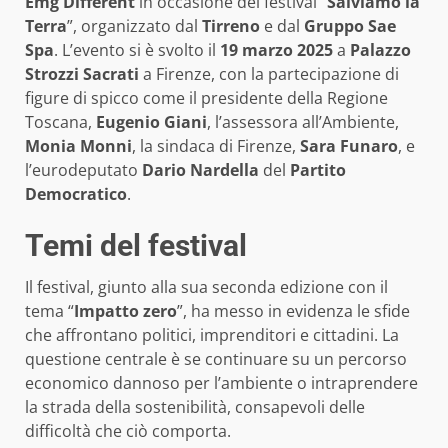
Emg Different
in occasione del festival “
Salviamo la
Terra
”, organizzato dal
Tirreno
e dal
Gruppo Sae
Spa
. L’evento si è svolto il
19 marzo 2025
a
Palazzo
Strozzi Sacrati
a Firenze, con la partecipazione di
figure di spicco come il presidente della Regione
Toscana,
Eugenio Giani
, l’assessora all’Ambiente,
Monia Monni
, la sindaca di Firenze,
Sara Funaro
, e
l’eurodeputato
Dario Nardella
del
Partito
Democratico
.
Temi del festival
Il festival, giunto alla sua seconda edizione con il
tema “
Impatto zero
”, ha messo in evidenza le sfide
che affrontano politici, imprenditori e cittadini. La
questione centrale è se continuare su un percorso
economico dannoso per l’ambiente o intraprendere
la strada della sostenibilità, consapevoli delle
difficoltà che ciò comporta.