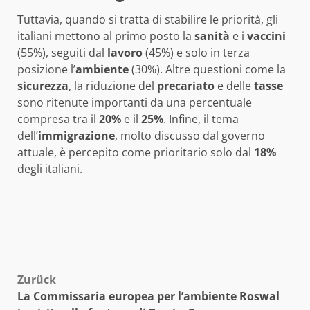
Tuttavia, quando si tratta di stabilire le priorità, gli
italiani mettono al primo posto la
sanità
e i
vaccini
(55%), seguiti dal
lavoro
(45%) e solo in terza
posizione l’
ambiente
(30%). Altre questioni come la
sicurezza
, la riduzione del
precariato
e delle
tasse
sono ritenute importanti da una percentuale
compresa tra il
20%
e il
25%
. Infine, il tema
dell’
immigrazione
, molto discusso dal governo
attuale, è percepito come prioritario solo dal
18%
degli italiani.
Beitragsnavigation
Zurück
La Commissaria europea per l’ambiente Roswal