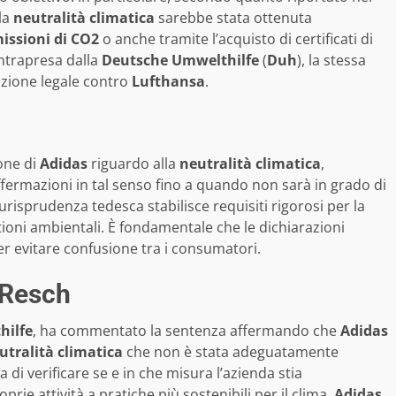
 la
neutralità climatica
sarebbe stata ottenuta
issioni di CO2
o anche tramite l’acquisto di certificati di
intrapresa dalla
Deutsche Umwelthilfe
(
Duh
), la stessa
zione legale contro
Lufthansa
.
ione di
Adidas
riguardo alla
neutralità climatica
,
affermazioni in tal senso fino a quando non sarà in grado di
iurisprudenza tedesca stabilisce requisiti rigorosi per la
tioni ambientali. È fondamentale che le dichiarazioni
er evitare confusione tra i consumatori.
 Resch
hilfe
, ha commentato la sentenza affermando che
Adidas
utralità climatica
che non è stata adeguatamente
di verificare se e in che misura l’azienda stia
prie attività a pratiche più sostenibili per il clima.
Adidas
,