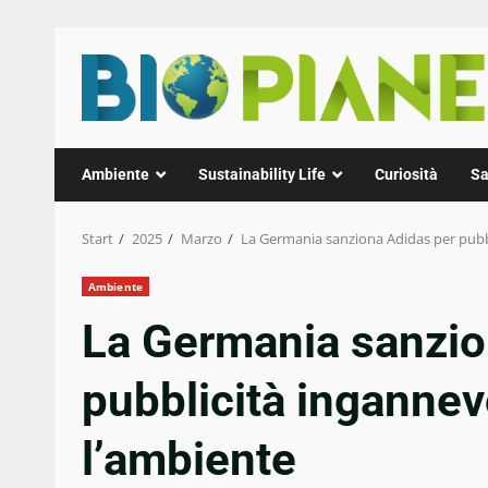
Zum
Inhalt
springen
Ambiente
Sustainability Life
Curiosità
Sa
Start
2025
Marzo
La Germania sanziona Adidas per pubb
Ambiente
La Germania sanzio
pubblicità ingannev
l’ambiente