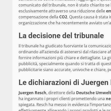
comunicato del tribunale, non è stato chiarito se
esclusivamente attraverso una riduzione delle
em
compensazione della
CO2
. Questa causa è stata 
organizzazione che ha recentemente avviato un’a
La decisione del tribunale
Il tribunale ha giudicato fuorviante la comunicaz
ordinando all’azienda di astenersi dal rilasciare 
fornire informazioni più chiare e dettagliate. La g
pubblicità, specialmente quando si tratta di ques
pubblicitarie siano accurate, univoche e chiare, p
Le dichiarazioni di Juergen
Juergen Resch
, direttore della
Deutsche Umwelt
ha ingannato i propri clienti promettendo una
ne
spiegata. Resch ha messo in evidenza l’importanza 
effettivamente allineando i propri prodotti e le pro