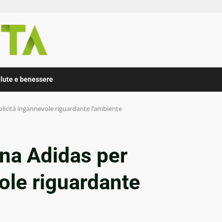
lute e benessere
licità ingannevole riguardante l’ambiente
na Adidas per
ole riguardante