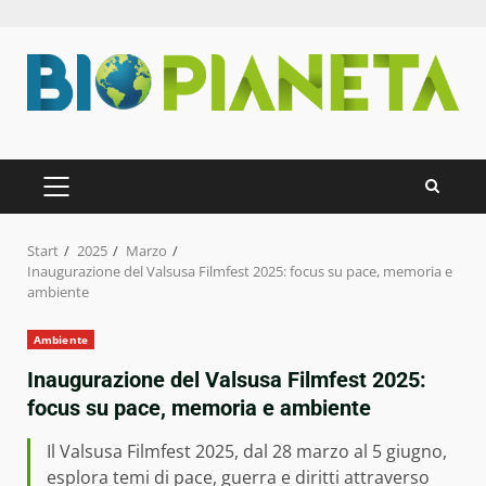
Zum
Inhalt
springen
PRIMÄRES
MENÜ
Start
2025
Marzo
Inaugurazione del Valsusa Filmfest 2025: focus su pace, memoria e
ambiente
Ambiente
Inaugurazione del Valsusa Filmfest 2025:
focus su pace, memoria e ambiente
Il Valsusa Filmfest 2025, dal 28 marzo al 5 giugno,
esplora temi di pace, guerra e diritti attraverso