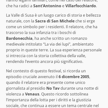
hanno legami familiari, come nel caso del relatore,
che ha radici a
Sant’Antonino
e
Villarfocchiardo
.
La Valle di Susa è un luogo carico di storia e bellezza
naturale, con la
Sacra di San Michele
che si erge
come un simbolo per i residenti. Il relatore, che ha
trascorso la sua infanzia tra i boschi di
Bardonecchia
, ha anche scritto un romanzo
medievale intitolato “La via dei lupi”, ambientato
proprio in queste terre. La sua esperienza personale
si intreccia con la storia collettiva della valle,
rendendo l’evento ancora più significativo.
Nel contesto di questo festival, si ricorda un
episodio cruciale avvenuto il
6 dicembre 2005
,
quando il relatore era presente come unico
giornalista al presidio
No Tav
durante una notte di
violenza a
Venaus
. Questo ricordo sottolinea
l’importanza della lotta per i diritti e la giustizia
sociale, che continua a essere un tema centrale nel