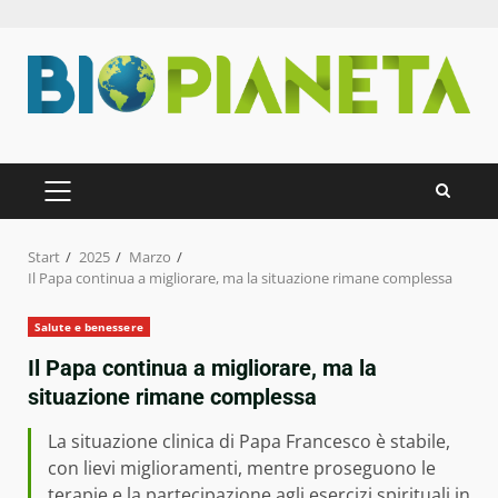
Zum
Inhalt
springen
PRIMÄRES
MENÜ
Start
2025
Marzo
Il Papa continua a migliorare, ma la situazione rimane complessa
Salute e benessere
Il Papa continua a migliorare, ma la
situazione rimane complessa
La situazione clinica di Papa Francesco è stabile,
con lievi miglioramenti, mentre proseguono le
terapie e la partecipazione agli esercizi spirituali in