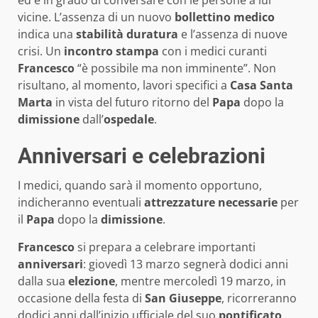
ed è in grado di conversare con le persone a lui
vicine. L’assenza di un nuovo
bollettino medico
indica una
stabilità duratura
e l’assenza di nuove
crisi. Un
incontro stampa
con i medici curanti
Francesco
“è possibile ma non imminente”. Non
risultano, al momento, lavori specifici a
Casa Santa
Marta
in vista del futuro ritorno del
Papa
dopo la
dimissione
dall’
ospedale
.
Anniversari e celebrazioni
I medici, quando sarà il momento opportuno,
indicheranno eventuali
attrezzature necessarie
per
il
Papa
dopo la
dimissione
.
Francesco
si prepara a celebrare importanti
anniversari
: giovedì 13 marzo segnerà dodici anni
dalla sua
elezione
, mentre mercoledì 19 marzo, in
occasione della festa di
San Giuseppe
, ricorreranno
dodici anni dall’inizio ufficiale del suo
pontificato
.