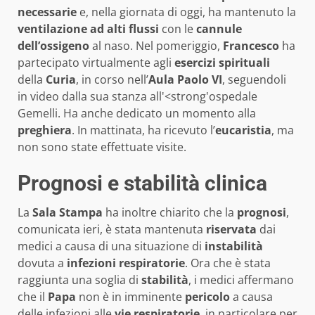
necessarie
e, nella giornata di oggi, ha mantenuto la
ventilazione ad alti flussi
con le
cannule
dell’ossigeno
al naso. Nel pomeriggio,
Francesco
ha
partecipato virtualmente agli
esercizi spirituali
della
Curia
, in corso nell’
Aula Paolo VI
, seguendoli
in video dalla sua stanza all'<strong'ospedale
Gemelli. Ha anche dedicato un momento alla
preghiera
. In mattinata, ha ricevuto l’
eucaristia
, ma
non sono state effettuate visite.
Prognosi e stabilità clinica
La
Sala Stampa
ha inoltre chiarito che la
prognosi
,
comunicata ieri, è stata mantenuta
riservata
dai
medici a causa di una situazione di
instabilità
dovuta a
infezioni respiratorie
. Ora che è stata
raggiunta una soglia di
stabilità
, i medici affermano
che il
Papa
non è in imminente
pericolo
a causa
delle infezioni alle
vie respiratorie
, in particolare per