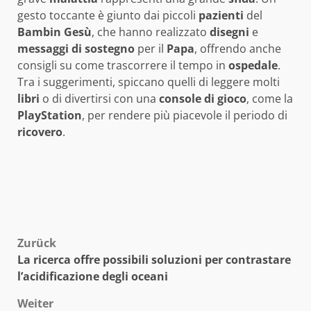
gesto toccante è giunto dai piccoli
pazienti
del
Bambin Gesù
, che hanno realizzato
disegni
e
messaggi di sostegno
per il
Papa
, offrendo anche
consigli su come trascorrere il tempo in
ospedale
.
Tra i suggerimenti, spiccano quelli di leggere molti
libri
o di divertirsi con una
console di gioco
, come la
PlayStation
, per rendere più piacevole il periodo di
ricovero
.
Beitragsnavigation
Zurück
La ricerca offre possibili soluzioni per contrastare
l’acidificazione degli oceani
Weiter