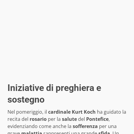
Iniziative di preghiera e
sostegno
Nel pomeriggio, il
cardinale Kurt Koch
ha guidato la
recita del
rosario
per la
salute
del
Pontefice
,
evidenziando come anche la
sofferenza
per una
grave
malattia
rappresenti una grande
sfida
. Un