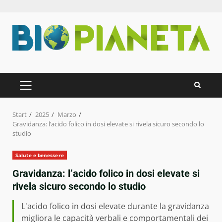
Zum
Inhalt
springen
PRIMÄRES
MENÜ
Start
2025
Marzo
Gravidanza: l’acido folico in dosi elevate si rivela sicuro secondo lo
studio
Salute e benessere
Gravidanza: l’acido folico in dosi elevate si
rivela sicuro secondo lo studio
L'acido folico in dosi elevate durante la gravidanza
migliora le capacità verbali e comportamentali dei