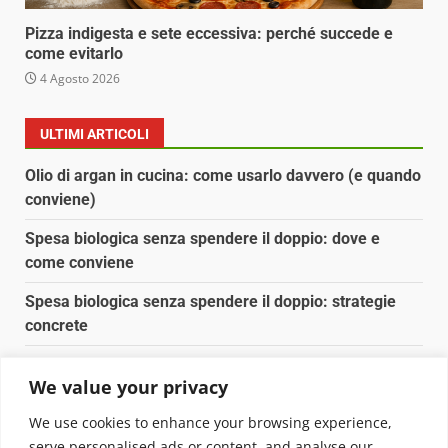
Pizza indigesta e sete eccessiva: perché succede e
come evitarlo
4 Agosto 2026
ULTIMI ARTICOLI
Olio di argan in cucina: come usarlo davvero (e quando
conviene)
Spesa biologica senza spendere il doppio: dove e
come conviene
Spesa biologica senza spendere il doppio: strategie
concrete
Orto domestico per principianti: cosa coltivare in 2 mq
We value your privacy
Pulizia naturale della casa: 3 ingredienti che
We use cookies to enhance your browsing experience,
sostituiscono 10 prodotti chimici
serve personalised ads or content, and analyse our