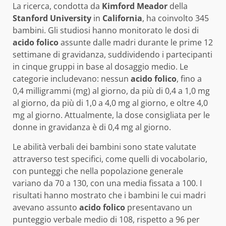
La ricerca, condotta da
Kimford Meador
della
Stanford University
in
California
, ha coinvolto 345
bambini. Gli studiosi hanno monitorato le dosi di
acido folico
assunte dalle madri durante le prime 12
settimane di gravidanza, suddividendo i partecipanti
in cinque gruppi in base al dosaggio medio. Le
categorie includevano: nessun
acido folico
, fino a
0,4 milligrammi (mg) al giorno, da più di 0,4 a 1,0 mg
al giorno, da più di 1,0 a 4,0 mg al giorno, e oltre 4,0
mg al giorno. Attualmente, la dose consigliata per le
donne in gravidanza è di 0,4 mg al giorno.
Le abilità verbali dei bambini sono state valutate
attraverso test specifici, come quelli di vocabolario,
con punteggi che nella popolazione generale
variano da 70 a 130, con una media fissata a 100. I
risultati hanno mostrato che i bambini le cui madri
avevano assunto
acido folico
presentavano un
punteggio verbale medio di 108, rispetto a 96 per