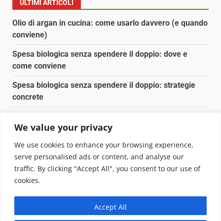
ULTIMI ARTICOLI
Olio di argan in cucina: come usarlo davvero (e quando
conviene)
Spesa biologica senza spendere il doppio: dove e
come conviene
Spesa biologica senza spendere il doppio: strategie
concrete
Orto domestico per principianti: cosa coltivare in 2 mq
We value your privacy
Pulizia naturale della casa: 3 ingredienti che
We use cookies to enhance your browsing experience,
sostituiscono 10 prodotti chimici
serve personalised ads or content, and analyse our
traffic. By clicking "Accept All", you consent to our use of
Copyright © 2025 Biopianeta.it proprietà di Jws Media
cookies.
Srl - Via Cavour 310 - 00184 Roma - P.Iva 17132921002
Questo blog non è una testata giornalistica, in quanto
Accept All
viene aggiornato senza alcuna periodicità. Non può