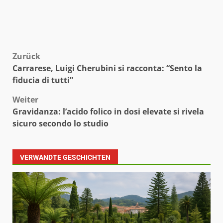
Beitragsnavigation
Zurück
Carrarese, Luigi Cherubini si racconta: “Sento la
fiducia di tutti”
Weiter
Gravidanza: l’acido folico in dosi elevate si rivela
sicuro secondo lo studio
VERWANDTE GESCHICHTEN