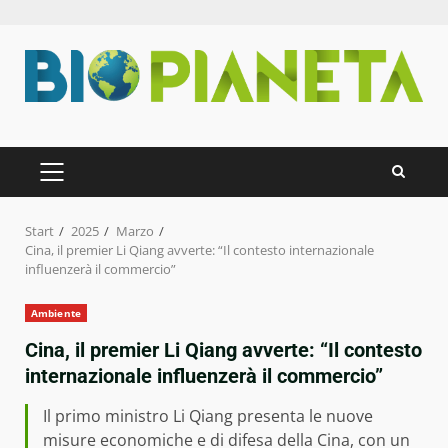
Zum
Inhalt
springen
PRIMÄRES
MENÜ
Start
2025
Marzo
Cina, il premier Li Qiang avverte: “Il contesto internazionale
influenzerà il commercio”
Ambiente
Cina, il premier Li Qiang avverte: “Il contesto
internazionale influenzerà il commercio”
Il primo ministro Li Qiang presenta le nuove
misure economiche e di difesa della Cina, con un