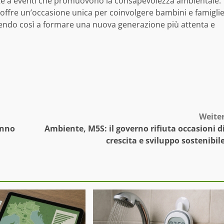
nte a eventi che promuovono la consapevolezza ambientale.
 offre un’occasione unica per coinvolgere bambini e famigli
uendo così a formare una nuova generazione più attenta e
Weite
anno
Ambiente, M5S: il governo rifiuta occasioni d
crescita e sviluppo sostenibil