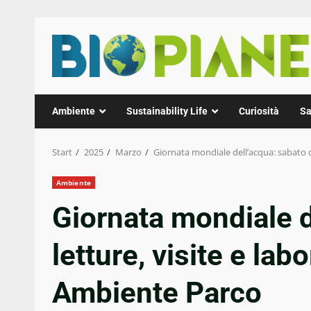
Zum
Inhalt
springen
Ambiente
Sustainability Life
Curiosità
Sa
Start
2025
Marzo
Giornata mondiale dell’acqua: sabato di
Ambiente
Giornata mondiale d
letture, visite e lab
Ambiente Parco