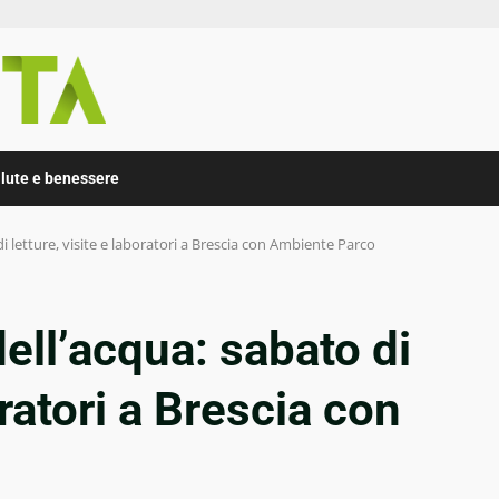
lute e benessere
 letture, visite e laboratori a Brescia con Ambiente Parco
ell’acqua: sabato di
oratori a Brescia con