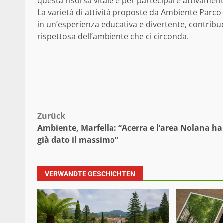
questa risorsa vitale e per partecipare attivame
La varietà di attività proposte da Ambiente Parco
in un’esperienza educativa e divertente, contrib
rispettosa dell’ambiente che ci circonda.
Beitragsnavigation
Zurück
Ambiente, Marfella: “Acerra e l’area Nolana h
già dato il massimo”
VERWANDTE GESCHICHTEN