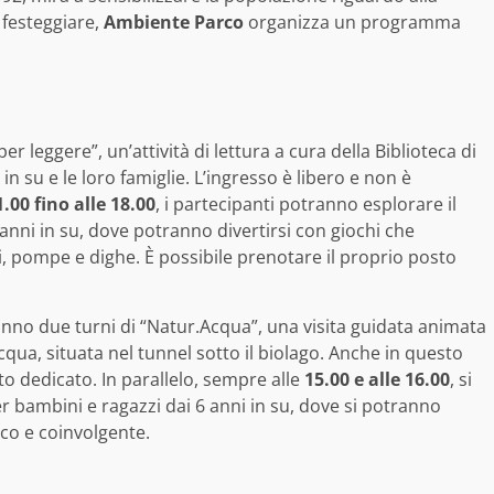
 festeggiare,
Ambiente Parco
organizza un programma
er leggere”, un’attività di lettura a cura della Biblioteca di
 su e le loro famiglie. L’ingresso è libero e non è
1.00 fino alle 18.00
, i partecipanti potranno esplorare il
 anni in su, dove potranno divertirsi con giochi che
li, pompe e dighe. È possibile prenotare il proprio posto
ranno due turni di “Natur.Acqua”, una visita guidata animata
acqua, situata nel tunnel sotto il biolago. Anche in questo
ito dedicato. In parallelo, sempre alle
15.00 e alle 16.00
, si
per bambini e ragazzi dai 6 anni in su, dove si potranno
ico e coinvolgente.