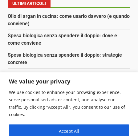
ULTIMI ARTICOLI
Olio di argan in cucina: come usarlo davvero (e quando
conviene)
Spesa biologica senza spendere il doppio: dove e
come conviene
Spesa biologica senza spendere il doppio: strategie
concrete
Orto domestico per principianti: cosa coltivare in 2 mq
We value your privacy
Pulizia naturale della casa: 3 ingredienti che
We use cookies to enhance your browsing experience,
sostituiscono 10 prodotti chimici
serve personalised ads or content, and analyse our
traffic. By clicking "Accept All", you consent to our use of
Copyright © 2025 Biopianeta.it proprietà di Jws Media
cookies.
Srl - Via Cavour 310 - 00184 Roma - P.Iva 17132921002
Questo blog non è una testata giornalistica, in quanto
Accept All
viene aggiornato senza alcuna periodicità. Non può