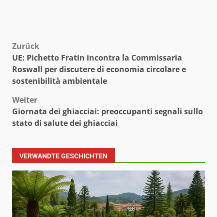
Beitragsnavigation
Zurück
UE: Pichetto Fratin incontra la Commissaria
Roswall per discutere di economia circolare e
sostenibilità ambientale
Weiter
Giornata dei ghiacciai: preoccupanti segnali sullo
stato di salute dei ghiacciai
VERWANDTE GESCHICHTEN