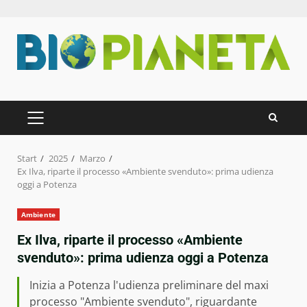
Zum
Inhalt
springen
PRIMÄRES
MENÜ
Start
2025
Marzo
Ex Ilva, riparte il processo «Ambiente svenduto»: prima udienza
oggi a Potenza
Ambiente
Ex Ilva, riparte il processo «Ambiente
svenduto»: prima udienza oggi a Potenza
Inizia a Potenza l'udienza preliminare del maxi
processo "Ambiente svenduto", riguardante