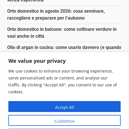
Orto domestico in agosto 2026: cosa seminare,
raccogliere e preparare per l’autunno
Orto domestico in balcone: come coltivare verdure in
vasi anche in città
Olio di argan in cucina: come usarlo davvero (e quando
conviene)
We value your privacy
Spesa biologica senza spendere il doppio: dove e
We use cookies to enhance your browsing experience,
come conviene
serve personalised ads or content, and analyse our
traffic. By clicking "Accept All", you consent to our use of
Copyright © 2025 Biopianeta.it proprietà di Jws Media
cookies.
Srl - Via Cavour 310 - 00184 Roma - P.Iva 17132921002
Questo blog non è una testata giornalistica, in quanto
Accept All
viene aggiornato senza alcuna periodicità. Non può
pertanto considerarsi un prodotto editoriale ai sensi
Customise
della legge n. 62 del 07.03.2001
|
DarkNews
von AF