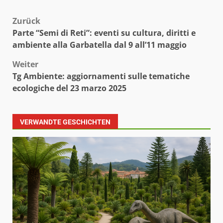
Beitragsnavigation
Zurück
Parte “Semi di Reti”: eventi su cultura, diritti e
ambiente alla Garbatella dal 9 all’11 maggio
Weiter
Tg Ambiente: aggiornamenti sulle tematiche
ecologiche del 23 marzo 2025
VERWANDTE GESCHICHTEN