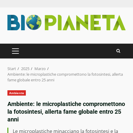
Zum
Inhalt
springen
PRIMÄRES
MENÜ
Start
2025
Marzo
Ambiente: le microplastiche compromettono la fotosintesi, allerta
fame globale entro 25 anni
Ambiente
Ambiente: le microplastiche compromettono
la fotosintesi, allerta fame globale entro 25
anni
Le microplastiche minacciano la fotosintesi e la