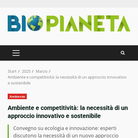
Zum
Inhalt
springen
PRIMÄRES
MENÜ
Start
2025
Marzo
Ambiente e competitività: la necessità di un approccio innovativo
e sostenibile
Ambiente
Ambiente e competitività: la necessità di un
approccio innovativo e sostenibile
Convegno su ecologia e innovazione: esperti
discutono la necessità di un nuovo approccio