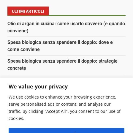
ULTIMI ARTICOLI
Olio di argan in cucina: come usarlo davvero (e quando
conviene)
Spesa biologica senza spendere il doppio: dove e
come conviene
Spesa biologica senza spendere il doppio: strategie
concrete
Orto domestico per principianti: cosa coltivare in 2 mq
We value your privacy
Pulizia naturale della casa: 3 ingredienti che
We use cookies to enhance your browsing experience,
sostituiscono 10 prodotti chimici
serve personalised ads or content, and analyse our
traffic. By clicking "Accept All", you consent to our use of
Copyright © 2025 Biopianeta.it proprietà di Jws Media
cookies.
Srl - Via Cavour 310 - 00184 Roma - P.Iva 17132921002
Questo blog non è una testata giornalistica, in quanto