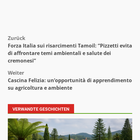
Beitragsnavigation
Zurück
Forza Italia sui risarcimenti Tamoil: “Pizzetti evita
di affrontare temi ambientali e salute dei
cremonesi”
Weiter
Cascina Felizia: un’opportunità di apprendimento
su agricoltura e ambiente
VERWANDTE GESCHICHTEN