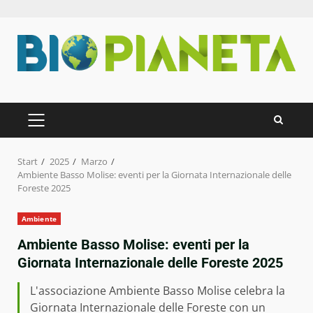
Zum
Inhalt
springen
PRIMÄRES
MENÜ
Start
2025
Marzo
Ambiente Basso Molise: eventi per la Giornata Internazionale delle
Foreste 2025
Ambiente
Ambiente Basso Molise: eventi per la
Giornata Internazionale delle Foreste 2025
L'associazione Ambiente Basso Molise celebra la
Giornata Internazionale delle Foreste con un