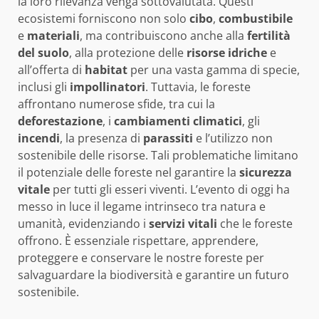
la loro rilevanza venga sottovalutata. Questi
ecosistemi forniscono non solo
cibo
,
combustibile
e
materiali
, ma contribuiscono anche alla
fertilità
del suolo
, alla protezione delle
risorse idriche
e
all’offerta di
habitat
per una vasta gamma di specie,
inclusi gli
impollinatori
. Tuttavia, le foreste
affrontano numerose sfide, tra cui la
deforestazione
, i
cambiamenti climatici
, gli
incendi
, la presenza di
parassiti
e l’utilizzo non
sostenibile delle risorse. Tali problematiche limitano
il potenziale delle foreste nel garantire la
sicurezza
vitale
per tutti gli esseri viventi. L’evento di oggi ha
messo in luce il legame intrinseco tra natura e
umanità, evidenziando i
servizi vitali
che le foreste
offrono. È essenziale rispettare, apprendere,
proteggere e conservare le nostre foreste per
salvaguardare la biodiversità e garantire un futuro
sostenibile.