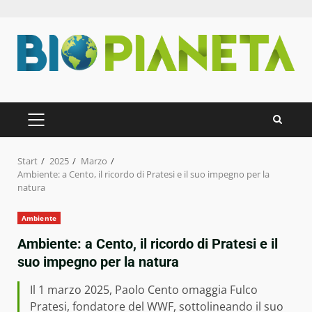
Zum
Inhalt
springen
PRIMÄRES
MENÜ
Start
2025
Marzo
Ambiente: a Cento, il ricordo di Pratesi e il suo impegno per la
natura
Ambiente
Ambiente: a Cento, il ricordo di Pratesi e il
suo impegno per la natura
Il 1 marzo 2025, Paolo Cento omaggia Fulco
Pratesi, fondatore del WWF, sottolineando il suo