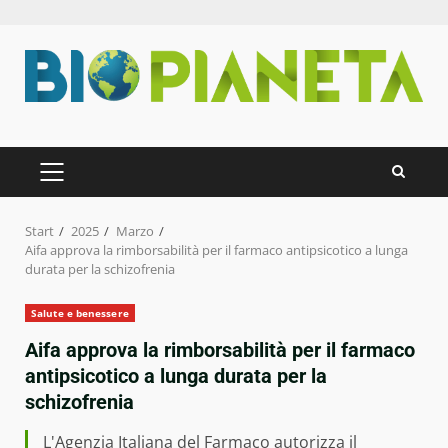
Zum
Inhalt
springen
PRIMÄRES
MENÜ
Start
2025
Marzo
Aifa approva la rimborsabilità per il farmaco antipsicotico a lunga
durata per la schizofrenia
Salute e benessere
Aifa approva la rimborsabilità per il farmaco
antipsicotico a lunga durata per la
schizofrenia
L'Agenzia Italiana del Farmaco autorizza il