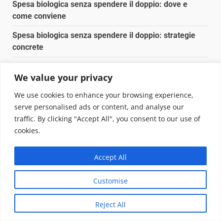
Spesa biologica senza spendere il doppio: dove e
come conviene
Spesa biologica senza spendere il doppio: strategie
concrete
Orto domestico per principianti: cosa coltivare in 2 mq
We value your privacy
Pulizia naturale della casa: 3 ingredienti che
We use cookies to enhance your browsing experience,
sostituiscono 10 prodotti chimici
serve personalised ads or content, and analyse our
traffic. By clicking "Accept All", you consent to our use of
Copyright © 2025 Biopianeta.it proprietà di Jws Media
cookies.
Srl - Via Cavour 310 - 00184 Roma - P.Iva 17132921002
Questo blog non è una testata giornalistica, in quanto
Accept All
viene aggiornato senza alcuna periodicità. Non può
pertanto considerarsi un prodotto editoriale ai sensi
Customise
della legge n. 62 del 07.03.2001
|
DarkNews
von AF
themes.
Reject All