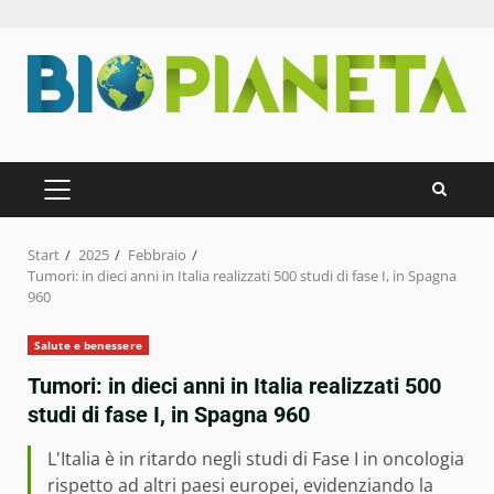
Zum
Inhalt
springen
PRIMÄRES
MENÜ
Start
2025
Febbraio
Tumori: in dieci anni in Italia realizzati 500 studi di fase I, in Spagna
960
Salute e benessere
Tumori: in dieci anni in Italia realizzati 500
studi di fase I, in Spagna 960
L'Italia è in ritardo negli studi di Fase I in oncologia
rispetto ad altri paesi europei, evidenziando la