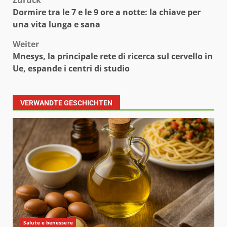
Beitragsnavigation
Zurück
Dormire tra le 7 e le 9 ore a notte: la chiave per
una vita lunga e sana
Weiter
Mnesys, la principale rete di ricerca sul cervello in
Ue, espande i centri di studio
VERWANDTE GESCHICHTEN
Salute e benessere