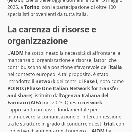
(
AIOM
), che si tiene oggi e domani, il 12 e 13 maggio
2025, a
Torino
, con la partecipazione di oltre 100
specialisti provenienti da tutta Italia.
La carenza di risorse e
organizzazione
L’
AIOM
ha sottolineato la necessità di affrontare la
mancanza di organizzazione e risorse, fattori che
contribuiscono alla posizione sfavorevole dell’
Italia
nel contesto europeo. A tal proposito, è stato
introdotto il
network
dei centri di
Fase I
, noto come
POINts
(
Phase One Italian Network for transfer
and share
), istituito dall’
Agenzia Italiana del
Farmaco
(
AIFA
) nel 2023. Questo
network
rappresenta un passo fondamentale per
promuovere la comunicazione e l’interconnessione
tra le strutture in grado di condurre questi
trial
, con
l’obiettivo di aumentarne il numero. L’
AIOM
ha