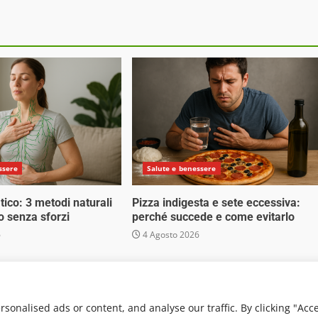
ssere
Salute e benessere
tico: 3 metodi naturali
Pizza indigesta e sete eccessiva:
o senza sforzi
perché succede e come evitarlo
6
4 Agosto 2026
 Media Srl - Via Cavour 310 - 00184 Roma - P.Iva 17132921002
. Non può pertanto considerarsi un prodotto editoriale ai s
onalised ads or content, and analyse our traffic. By clicking "Acc
von AF themes.