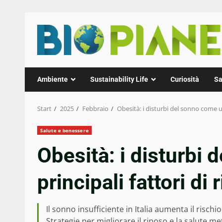
Zum
Inhalt
springen
Ambiente
Sustainability Life
Curiosità
Sa
Start
2025
Febbraio
Obesità: i disturbi del sonno come un
Salute e benessere
Obesità: i disturbi
principali fattori di 
Il sonno insufficiente in Italia aumenta il rischio
Strategie per migliorare il riposo e la salute me