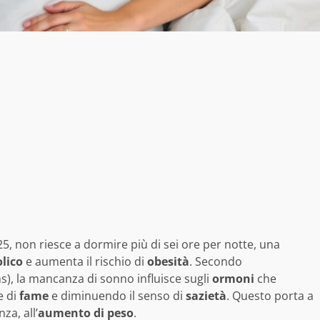
025, non riesce a dormire più di sei ore per notte, una
lico
e aumenta il rischio di
obesità
. Secondo
s), la mancanza di sonno influisce sugli
ormoni
che
e di
fame
e diminuendo il senso di
sazietà
. Questo porta a
za, all’
aumento di peso
.