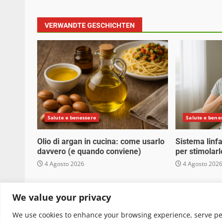
VERWANDTE GESCHICHTEN
Salute e benessere
Salute e bene
Olio di argan in cucina: come usarlo
Sistema linfa
davvero (e quando conviene)
per stimolarl
4 Agosto 2026
4 Agosto 202
Copyright © 2025 Biopianeta.it proprietà di Jws
We value your privacy
quanto viene aggiornato senza alcuna periodicità
We use cookies to enhance your browsing experience, serve pers