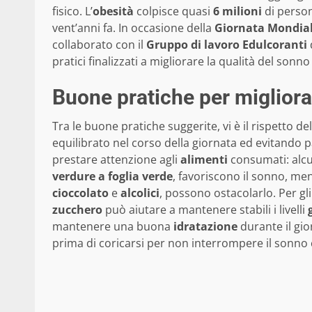
fisico. L’
obesità
colpisce quasi
6 milioni
di perso
vent’anni fa. In occasione della
Giornata Mondial
collaborato con il
Gruppo di lavoro Edulcoranti
pratici finalizzati a migliorare la qualità del sonno
Buone pratiche per migliora
Tra le buone pratiche suggerite, vi è il rispetto de
equilibrato nel corso della giornata ed evitando p
prestare attenzione agli
alimenti
consumati: alcu
verdure a foglia verde
, favoriscono il sonno, me
cioccolato
e
alcolici
, possono ostacolarlo. Per gl
zucchero
può aiutare a mantenere stabili i livelli
mantenere una buona
idratazione
durante il gi
prima di coricarsi per non interrompere il sonno c