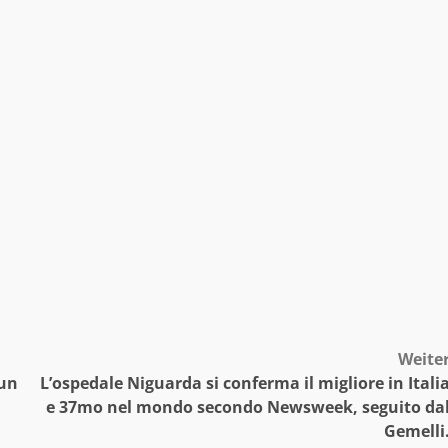
Weite
 un
L’ospedale Niguarda si conferma il migliore in Itali
e 37mo nel mondo secondo Newsweek, seguito da
Gemelli