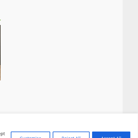
 Questo blog non è una testata giornalistica, in
ensi della legge n. 62 del 07.03.2001
|
DarkNews
ept