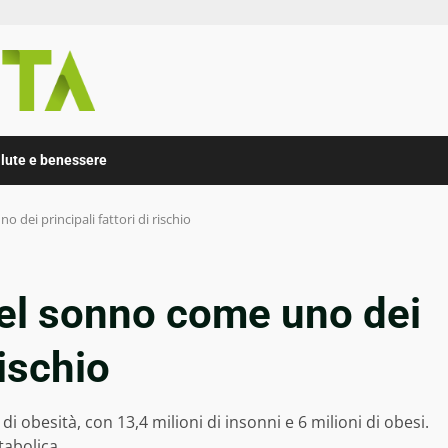
lute e benessere
o dei principali fattori di rischio
 del sonno come uno dei
rischio
 di obesità, con 13,4 milioni di insonni e 6 milioni di obesi.
tabolica.