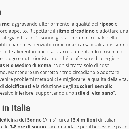
à
urne
, aggravando ulteriormente la qualità del
riposo
e
re appetito. Rispettare il
ritmo circadiano
e adottare una
tegia efficace. “Il sonno gioca un ruolo cruciale nella
ientifici hanno evidenziato come una scarsa qualità del sonno
 scelte alimentari poco salutari e aumentando il rischio di
erologo e nutrizionista, nonché professore di allergie e
us Bio Medico di Roma
. “Non si tratta solo di cosa
o. Mantenere un corretto ritmo circadiano e adottare
nire problemi metabolici e migliorare la qualità della vita.
 di
dolcificanti
e la riduzione degli
zuccheri semplici
lessivo inferiore, supportando uno
stile di vita sano
“.
in Italia
Medicina del Sonno
(Aims), circa
13,4 milioni
di italiani
re le
7-8 ore di sonno
raccomandate per il benessere psico-