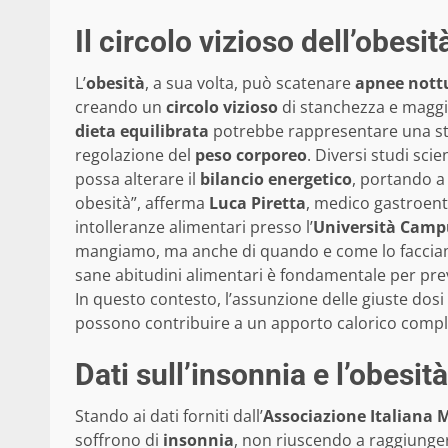
Il circolo vizioso dell’obesit
L’
obesità
, a sua volta, può scatenare
apnee nott
creando un
circolo vizioso
di stanchezza e maggio
dieta equilibrata
potrebbe rappresentare una stra
regolazione del
peso corporeo
. Diversi studi sc
possa alterare il
bilancio energetico
, portando a
obesità”, afferma
Luca Piretta
, medico gastroent
intolleranze alimentari presso l’
Università Camp
mangiamo, ma anche di quando e come lo facciam
sane abitudini alimentari è fondamentale per preve
In questo contesto, l’assunzione delle giuste dosi
possono contribuire a un apporto calorico comp
Dati sull’insonnia e l’obesità 
Stando ai dati forniti dall’
Associazione Italiana 
soffrono di
insonnia
, non riuscendo a raggiunge