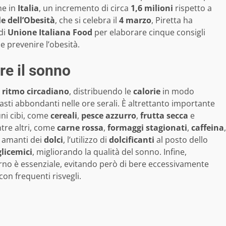
ne in
Italia
, un incremento di circa
1,6 milioni
rispetto a
e dell’Obesità
, che si celebra il
4 marzo
, Piretta ha
di
Unione Italiana Food
per elaborare cinque consigli
 e prevenire l’obesità.
re il sonno
l
ritmo circadiano
, distribuendo le
calorie
in modo
asti abbondanti nelle ore serali. È altrettanto importante
ni cibi, come
cereali
,
pesce azzurro
,
frutta secca
e
ntre altri, come
carne rossa
,
formaggi stagionati
,
caffeina
,
i amanti dei
dolci
, l’utilizzo di
dolcificanti
al posto dello
glicemici
, migliorando la qualità del sonno. Infine,
orno è essenziale, evitando però di bere eccessivamente
on frequenti risvegli.