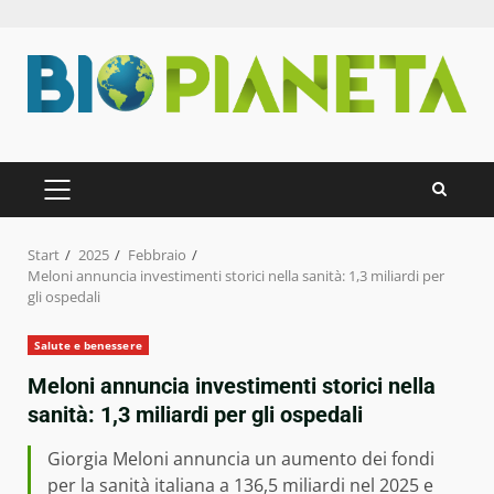
Zum
Inhalt
springen
PRIMÄRES
MENÜ
Start
2025
Febbraio
Meloni annuncia investimenti storici nella sanità: 1,3 miliardi per
gli ospedali
Salute e benessere
Meloni annuncia investimenti storici nella
sanità: 1,3 miliardi per gli ospedali
Giorgia Meloni annuncia un aumento dei fondi
per la sanità italiana a 136,5 miliardi nel 2025 e