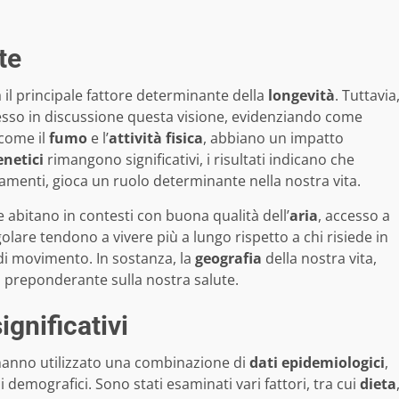
te
 il principale fattore determinante della
longevità
. Tuttavia
messo in discussione questa visione, evidenziando come
 come il
fumo
e l’
attività fisica
, abbiano un impatto
enetici
rimangono significativi, i risultati indicano che
amenti, gioca un ruolo determinante nella nostra vita.
abitano in contesti con buona qualità dell’
aria
, accesso a
olare tendono a vivere più a lungo rispetto a chi risiede in
di movimento. In sostanza, la
geografia
della nostra vita,
o preponderante sulla nostra salute.
ignificativi
anno utilizzato una combinazione di
dati epidemiologici
,
 demografici. Sono stati esaminati vari fattori, tra cui
dieta