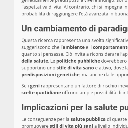
geneticamente predisposti a vivere a lungo, sono 
l’aspettativa di vita. Al contrario, chi si impegna i
probabilità di raggiungere l’età avanzata in buona
Un cambiamento di paradi
Questa ricerca rappresenta una svolta significati
suggeriscono che l’
ambiente
e il
comportamento
quanto si pensasse. Ciò invita a riconsiderare l’a
della salute
. Le
politiche pubbliche
dovrebbero e
supportino uno
stile di vita sano
e attivo, dove l
predisposizioni genetiche
, ma anche dalle oppor
Se i
geni
rappresentano un fattore di rischio inevit
scelte quotidiane
offrono ampie possibilità di in
Implicazioni per la salute p
Le conseguenze per la
salute pubblica
di queste 
promuovere
stili di vita più sani
a livello individ