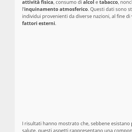
attività fisica
, consumo di
alcol
e
tabacco
, nonc
l’
inquinamento atmosferico
. Questi dati sono s
individui provenienti da diverse nazioni, al fine di
fattori esterni
.
I risultati hanno mostrato che, sebbene esistano
salute, questi aspetti rappresentano una compon