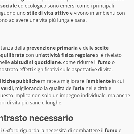
sociale
ed ecologico sono emersi come i principali
 seguono uno
stile di vita attivo
e vivono in ambienti con
no ad avere una vita più lunga e sana.
rtanza della
prevenzione primaria
e delle
scelte
equilibrata
con un’
attività fisica regolare
si è rivelato
 nelle
abitudini quotidiane
, come ridurre il
fumo
o
rato effetti significativi sulle aspettative di vita.
litiche pubbliche
mirate a migliorare l’
ambiente
in cui
 verdi
, migliorando la qualità dell’
aria
nelle città e
Questo implica non solo un impegno individuale, ma anche
oni di vita più sane e lunghe.
ontrasto necessario
i Oxford riguarda la necessità di combattere il
fumo
e