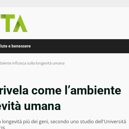
lute e benessere
mbiente influisca sulla longevità umana
 rivela come l’ambiente
gevità umana
a longevità più dei geni, secondo uno studio dell'Università
25.