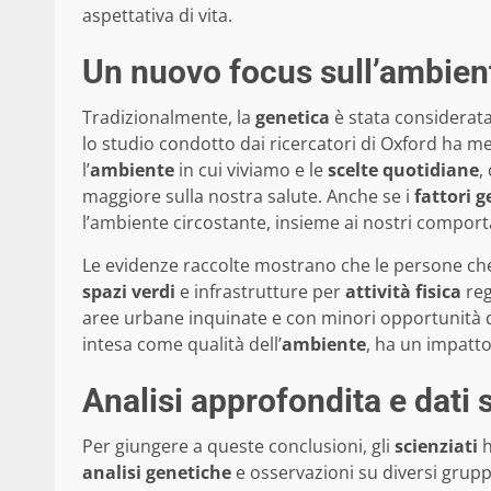
aspettativa di vita.
Un nuovo focus sull’ambien
Tradizionalmente, la
genetica
è stata considerata
lo studio condotto dai ricercatori di Oxford ha 
l’
ambiente
in cui viviamo e le
scelte quotidiane
,
maggiore sulla nostra salute. Anche se i
fattori g
l’ambiente circostante, insieme ai nostri comport
Le evidenze raccolte mostrano che le persone che 
spazi verdi
e infrastrutture per
attività fisica
reg
aree urbane inquinate e con minori opportunità 
intesa come qualità dell’
ambiente
, ha un impatt
Analisi approfondita e dati s
Per giungere a queste conclusioni, gli
scienziati
h
analisi genetiche
e osservazioni su diversi gruppi