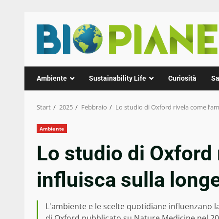
Zum
Inhalt
springen
Ambiente
Sustainability Life
Curiosità
Sa
Start
2025
Febbraio
Lo studio di Oxford rivela come l’a
Ambiente
Lo studio di Oxford
influisca sulla lon
L'ambiente e le scelte quotidiane influenzano l
di Oxford pubblicato su Nature Medicine nel 20