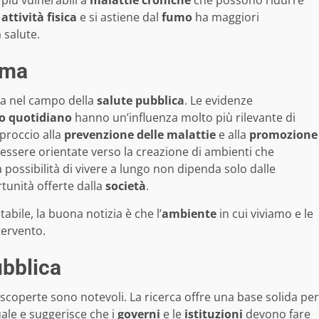
più vulnerabili a
malattie croniche
che possono ridurre
n
attività fisica
e si astiene dal
fumo
ha maggiori
 salute.
gma
va nel campo della
salute pubblica
. Le evidenze
 quotidiano
hanno un’influenza molto più rilevante di
pproccio alla
prevenzione delle malattie
e alla
promozione
ssere orientate verso la creazione di ambienti che
a possibilità di vivere a lungo non dipenda solo dalle
tunità offerte dalla
società
.
abile, la buona notizia è che l’
ambiente
in cui viviamo e le
tervento.
ubblica
scoperte sono notevoli. La ricerca offre una base solida per
uale e suggerisce che i
governi
e le
istituzioni
devono fare