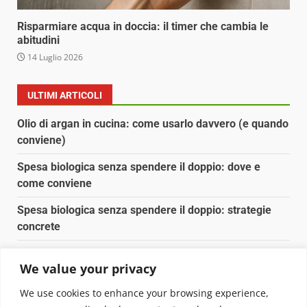
Risparmiare acqua in doccia: il timer che cambia le
abitudini
14 Luglio 2026
ULTIMI ARTICOLI
Olio di argan in cucina: come usarlo davvero (e quando
conviene)
Spesa biologica senza spendere il doppio: dove e
come conviene
Spesa biologica senza spendere il doppio: strategie
concrete
Orto domestico per principianti: cosa coltivare in 2 mq
We value your privacy
Pulizia naturale della casa: 3 ingredienti che
We use cookies to enhance your browsing experience,
sostituiscono 10 prodotti chimici