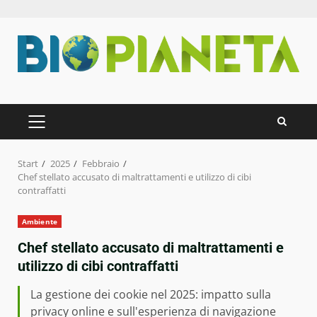
Zum
Inhalt
springen
PRIMÄRES
MENÜ
Start
2025
Febbraio
Chef stellato accusato di maltrattamenti e utilizzo di cibi
contraffatti
Ambiente
Chef stellato accusato di maltrattamenti e
utilizzo di cibi contraffatti
La gestione dei cookie nel 2025: impatto sulla
privacy online e sull'esperienza di navigazione