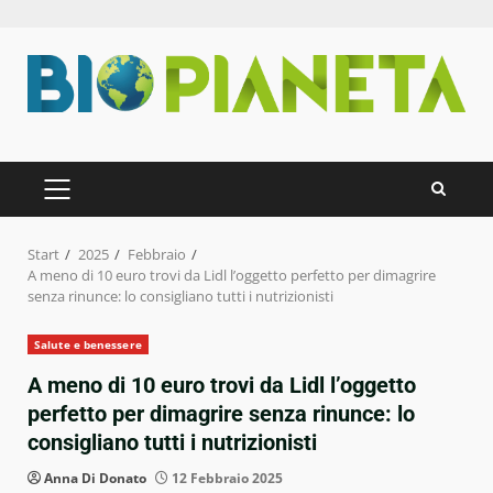
Zum
Inhalt
springen
PRIMÄRES
MENÜ
Start
2025
Febbraio
A meno di 10 euro trovi da Lidl l’oggetto perfetto per dimagrire
senza rinunce: lo consigliano tutti i nutrizionisti
Salute e benessere
A meno di 10 euro trovi da Lidl l’oggetto
perfetto per dimagrire senza rinunce: lo
consigliano tutti i nutrizionisti
Anna Di Donato
12 Febbraio 2025