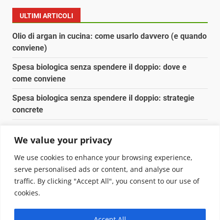
ULTIMI ARTICOLI
Olio di argan in cucina: come usarlo davvero (e quando
conviene)
Spesa biologica senza spendere il doppio: dove e
come conviene
Spesa biologica senza spendere il doppio: strategie
concrete
Orto domestico per principianti: cosa coltivare in 2 mq
We value your privacy
Pulizia naturale della casa: 3 ingredienti che
We use cookies to enhance your browsing experience,
sostituiscono 10 prodotti chimici
serve personalised ads or content, and analyse our
traffic. By clicking "Accept All", you consent to our use of
Copyright © 2025 Biopianeta.it proprietà di Jws Media
cookies.
Srl - Via Cavour 310 - 00184 Roma - P.Iva 17132921002
Questo blog non è una testata giornalistica, in quanto
Accept All