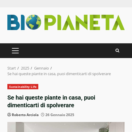
Zum
Inhalt
springen
PRIMÄRES
MENÜ
Start
2025
Gennaio
Se hai queste piante in casa, puoi dimenticarti di spolverare
Sustainability Life
Se hai queste piante in casa, puoi
dimenticarti di spolverare
Roberto Arciola
26 Gennaio 2025