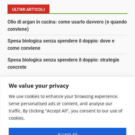
ULTIMI ARTICOLI
Olio di argan in cucina: come usarlo davvero (e quando
conviene)
Spesa biologica senza spendere il doppio: dove e
come conviene
Spesa biologica senza spendere il doppio: strategie
concrete
Orto domestico per principianti: cosa coltivare in 2 mq
We value your privacy
Pulizia naturale della casa: 3 ingredienti che
We use cookies to enhance your browsing experience,
sostituiscono 10 prodotti chimici
serve personalised ads or content, and analyse our
traffic. By clicking "Accept All", you consent to our use of
Copyright © 2025 Biopianeta.it proprietà di Jws Media
cookies.
Srl - Via Cavour 310 - 00184 Roma - P.Iva 17132921002
Questo blog non è una testata giornalistica, in quanto
Accept All