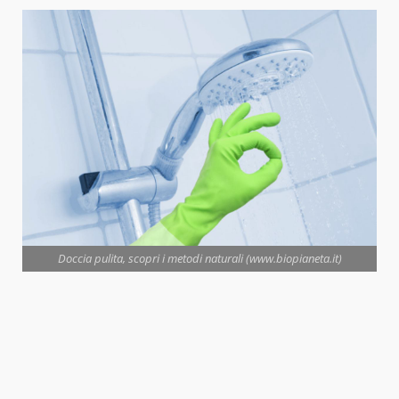
Doccia pulita, scopri i metodi naturali (www.biopianeta.it)