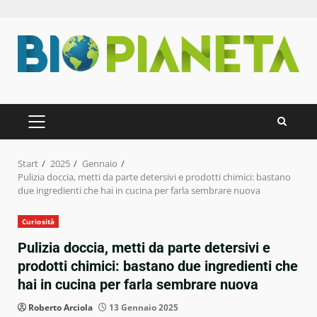
Zum
Inhalt
springen
PRIMÄRES
MENÜ
Start
2025
Gennaio
Pulizia doccia, metti da parte detersivi e prodotti chimici: bastano
due ingredienti che hai in cucina per farla sembrare nuova
Curiosità
Pulizia doccia, metti da parte detersivi e
prodotti chimici: bastano due ingredienti che
hai in cucina per farla sembrare nuova
Roberto Arciola
13 Gennaio 2025