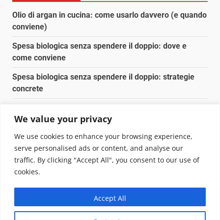
Olio di argan in cucina: come usarlo davvero (e quando
conviene)
Spesa biologica senza spendere il doppio: dove e
come conviene
Spesa biologica senza spendere il doppio: strategie
concrete
Orto domestico per principianti: cosa coltivare in 2 mq
We value your privacy
Pulizia naturale della casa: 3 ingredienti che
We use cookies to enhance your browsing experience,
sostituiscono 10 prodotti chimici
serve personalised ads or content, and analyse our
traffic. By clicking "Accept All", you consent to our use of
Copyright © 2025 Biopianeta.it proprietà di Jws Media
cookies.
Srl - Via Cavour 310 - 00184 Roma - P.Iva 17132921002
Questo blog non è una testata giornalistica, in quanto
Accept All
viene aggiornato senza alcuna periodicità. Non può
pertanto considerarsi un prodotto editoriale ai sensi