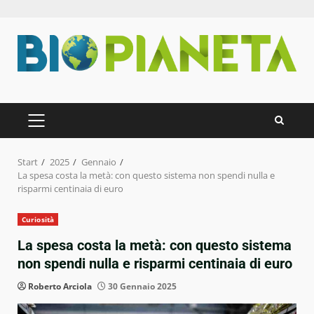
Zum
Inhalt
springen
PRIMÄRES
MENÜ
Start
2025
Gennaio
La spesa costa la metà: con questo sistema non spendi nulla e
risparmi centinaia di euro
Curiosità
La spesa costa la metà: con questo sistema
non spendi nulla e risparmi centinaia di euro
Roberto Arciola
30 Gennaio 2025