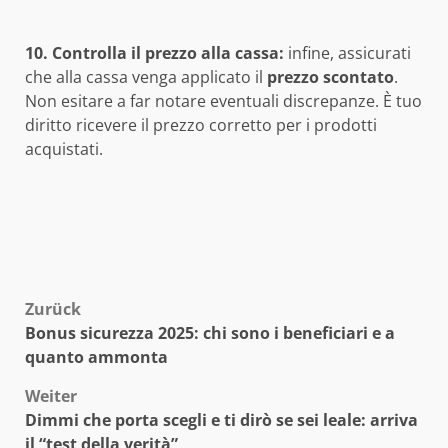
10. Controlla il prezzo alla cassa:
infine, assicurati
che alla cassa venga applicato il
prezzo scontato
.
Non esitare a far notare eventuali discrepanze. È tuo
diritto ricevere il prezzo corretto per i prodotti
acquistati.
Beitragsnavigation
Zurück
Bonus sicurezza 2025: chi sono i beneficiari e a
quanto ammonta
Weiter
Dimmi che porta scegli e ti dirò se sei leale: arriva
il “test della verità”