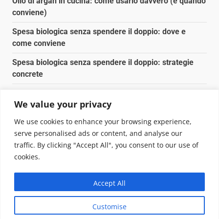
Olio di argan in cucina: come usarlo davvero (e quando
conviene)
Spesa biologica senza spendere il doppio: dove e
come conviene
Spesa biologica senza spendere il doppio: strategie
concrete
Orto domestico per principianti: cosa coltivare in 2 mq
We value your privacy
Pulizia naturale della casa: 3 ingredienti che
We use cookies to enhance your browsing experience,
sostituiscono 10 prodotti chimici
serve personalised ads or content, and analyse our
traffic. By clicking "Accept All", you consent to our use of
Copyright © 2025 Biopianeta.it proprietà di Jws Media
cookies.
Srl - Via Cavour 310 - 00184 Roma - P.Iva 17132921002
Questo blog non è una testata giornalistica, in quanto
Accept All
viene aggiornato senza alcuna periodicità. Non può
pertanto considerarsi un prodotto editoriale ai sensi
Customise
della legge n. 62 del 07.03.2001
|
DarkNews
von AF