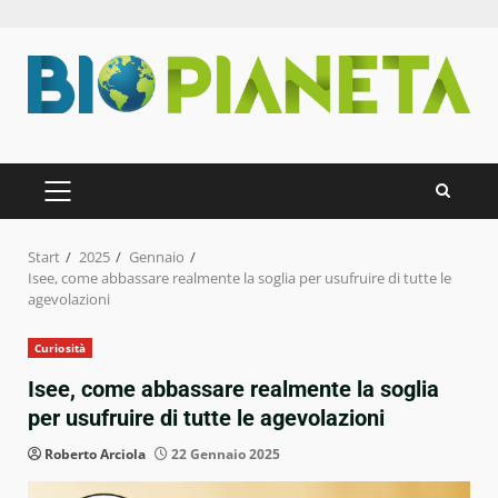
Zum
Inhalt
springen
PRIMÄRES
MENÜ
Start
2025
Gennaio
Isee, come abbassare realmente la soglia per usufruire di tutte le
agevolazioni
Curiosità
Isee, come abbassare realmente la soglia
per usufruire di tutte le agevolazioni
Roberto Arciola
22 Gennaio 2025