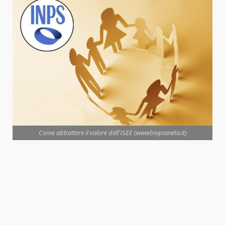
Come abbattere il valore dell'ISEE (wwwbiopianeta.it)