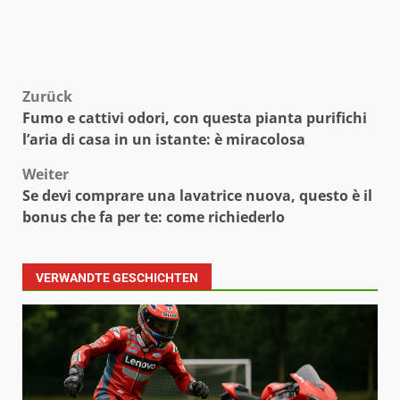
Beitragsnavigation
Zurück
Fumo e cattivi odori, con questa pianta purifichi
l’aria di casa in un istante: è miracolosa
Weiter
Se devi comprare una lavatrice nuova, questo è il
bonus che fa per te: come richiederlo
VERWANDTE GESCHICHTEN