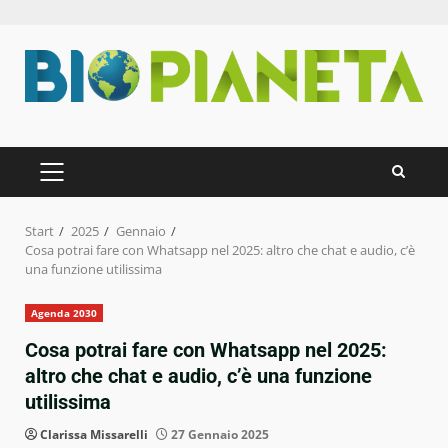
Zum
Inhalt
springen
PRIMÄRES
MENÜ
Start
2025
Gennaio
Cosa potrai fare con Whatsapp nel 2025: altro che chat e audio, c’è
una funzione utilissima
Agenda 2030
Cosa potrai fare con Whatsapp nel 2025:
altro che chat e audio, c’è una funzione
utilissima
Clarissa Missarelli
27 Gennaio 2025