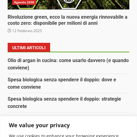
Agenda 2030
Rivoluzione green, ecco la nuova energia rinnovabile a
costo zero: disponibile per milioni di anni
12 Febbraio 2025
ULTIMI ARTICOLI
Olio di argan in cucina: come usarlo davvero (e quando
conviene)
Spesa biologica senza spendere il doppio: dove e
come conviene
Spesa biologica senza spendere il doppio: strategie
concrete
Orto domestico per principianti: cosa coltivare in 2 mq
We value your privacy
Pulizia naturale della casa: 3 ingredienti che
We use cookies to enhance your browsing experience,