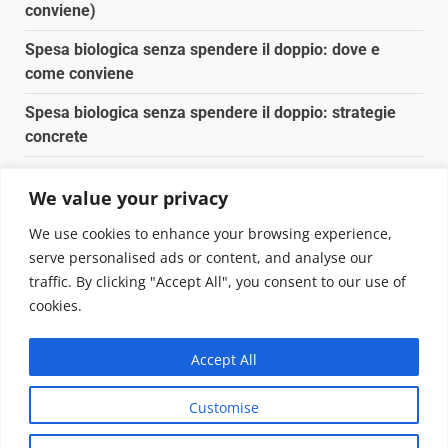
conviene)
Spesa biologica senza spendere il doppio: dove e
come conviene
Spesa biologica senza spendere il doppio: strategie
concrete
Orto domestico per principianti: cosa coltivare in 2 mq
We value your privacy
Pulizia naturale della casa: 3 ingredienti che
We use cookies to enhance your browsing experience,
sostituiscono 10 prodotti chimici
serve personalised ads or content, and analyse our
traffic. By clicking "Accept All", you consent to our use of
Copyright © 2025 Biopianeta.it proprietà di Jws Media
cookies.
Srl - Via Cavour 310 - 00184 Roma - P.Iva 17132921002
Questo blog non è una testata giornalistica, in quanto
Accept All
viene aggiornato senza alcuna periodicità. Non può
pertanto considerarsi un prodotto editoriale ai sensi
Customise
della legge n. 62 del 07.03.2001
|
DarkNews
von AF
themes.