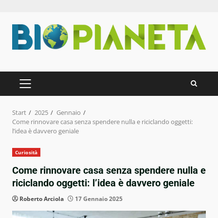
Zum
Inhalt
springen
PRIMÄRES
MENÜ
Start
2025
Gennaio
Come rinnovare casa senza spendere nulla e riciclando oggetti:
l’idea è davvero geniale
Curiosità
Come rinnovare casa senza spendere nulla e
riciclando oggetti: l’idea è davvero geniale
Roberto Arciola
17 Gennaio 2025