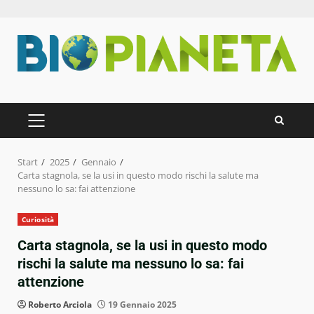
Zum
Inhalt
springen
PRIMÄRES
MENÜ
Start
2025
Gennaio
Carta stagnola, se la usi in questo modo rischi la salute ma
nessuno lo sa: fai attenzione
Curiosità
Carta stagnola, se la usi in questo modo
rischi la salute ma nessuno lo sa: fai
attenzione
Roberto Arciola
19 Gennaio 2025