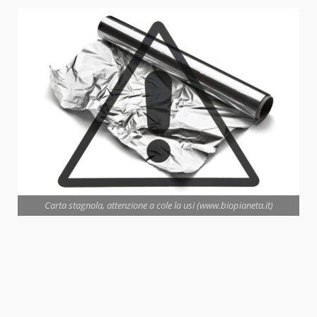
Carta stagnola, attenzione a cole la usi (www.biopianeta.it)