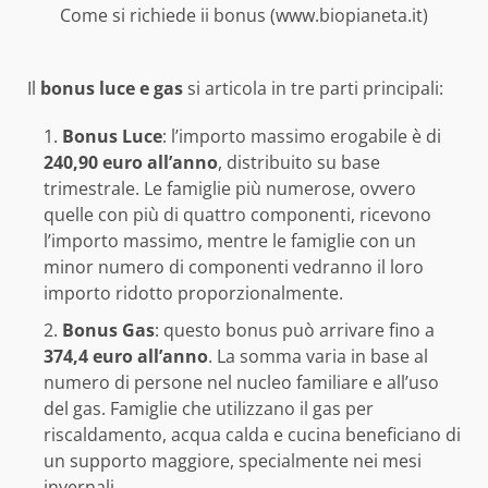
Come si richiede ii bonus (www.biopianeta.it)
Il
bonus luce e gas
si articola in tre parti principali:
Bonus Luce
: l’importo massimo erogabile è di
240,90 euro all’anno
, distribuito su base
trimestrale. Le famiglie più numerose, ovvero
quelle con più di quattro componenti, ricevono
l’importo massimo, mentre le famiglie con un
minor numero di componenti vedranno il loro
importo ridotto proporzionalmente.
Bonus Gas
: questo bonus può arrivare fino a
374,4 euro all’anno
. La somma varia in base al
numero di persone nel nucleo familiare e all’uso
del gas. Famiglie che utilizzano il gas per
riscaldamento, acqua calda e cucina beneficiano di
un supporto maggiore, specialmente nei mesi
invernali.