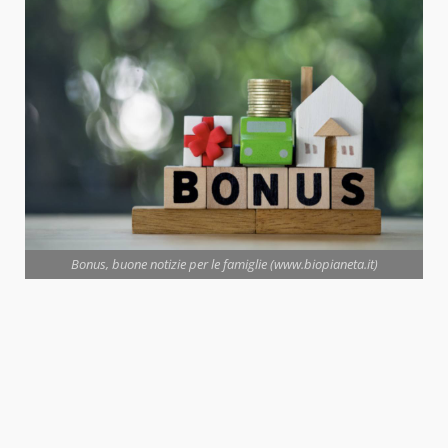
Bonus, buone notizie per le famiglie (www.biopianeta.it)