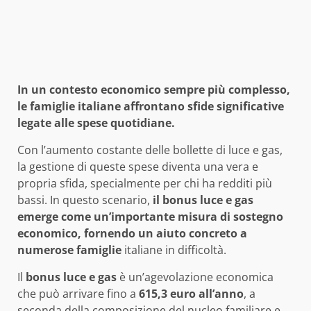
In un contesto economico sempre più complesso,
le famiglie italiane affrontano sfide significative
legate alle spese quotidiane.
Con l’aumento costante delle bollette di luce e gas,
la gestione di queste spese diventa una vera e
propria sfida, specialmente per chi ha redditi più
bassi. In questo scenario,
il bonus luce e gas
emerge come un’importante misura di sostegno
economico, fornendo un aiuto concreto a
numerose famiglie
italiane in difficoltà.
Il
bonus luce e gas
è un’agevolazione economica
che può arrivare fino a
615,3 euro all’anno
, a
seconda della composizione del nucleo familiare e