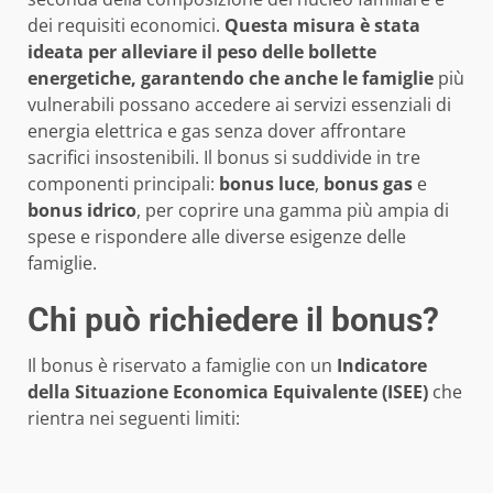
dei requisiti economici.
Questa misura è stata
ideata per alleviare il peso delle bollette
energetiche, garantendo che anche le famiglie
più
vulnerabili possano accedere ai servizi essenziali di
energia elettrica e gas senza dover affrontare
sacrifici insostenibili. Il bonus si suddivide in tre
componenti principali:
bonus luce
,
bonus gas
e
bonus idrico
, per coprire una gamma più ampia di
spese e rispondere alle diverse esigenze delle
famiglie.
Chi può richiedere il bonus?
Il bonus è riservato a famiglie con un
Indicatore
della Situazione Economica Equivalente (ISEE)
che
rientra nei seguenti limiti: