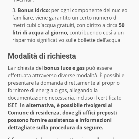
Bonus Idrico
: per ogni componente del nucleo
familiare, viene garantito un certo numero di
metri cubi d’acqua gratuiti, con diritto a circa
50
litri di acqua al giorno
, contribuendo così a un
risparmio significativo sulle bollette dell’acqua.
Modalità di richiesta
La richiesta del
bonus luce e gas
può essere
effettuata attraverso diverse modalità. È possibile
presentare la domanda direttamente al proprio
fornitore di energia o gas, allegando la
documentazione necessaria, incluso il certificato
ISEE.
In alternativa, è possibile rivolgersi al
Comune di residenza, dove gli uffici preposti
possono fornire assistenza e informazioni
dettagliate sulla procedura da seguire.