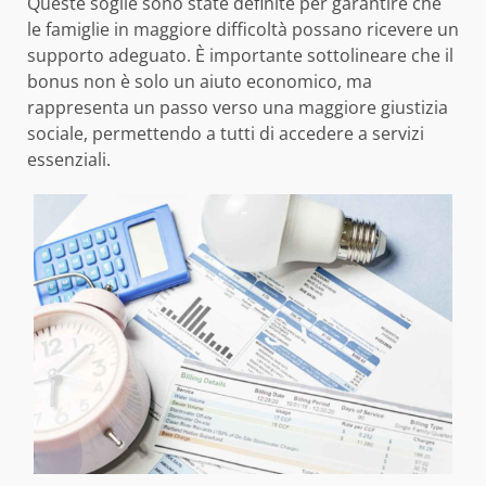
Queste soglie sono state definite per garantire che
le famiglie in maggiore difficoltà possano ricevere un
supporto adeguato. È importante sottolineare che il
bonus non è solo un aiuto economico, ma
rappresenta un passo verso una maggiore giustizia
sociale, permettendo a tutti di accedere a servizi
essenziali.