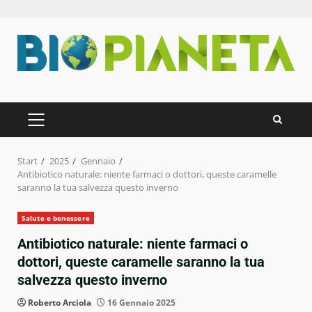
Zum
Inhalt
springen
PRIMÄRES
MENÜ
Start
2025
Gennaio
Antibiotico naturale: niente farmaci o dottori, queste caramelle
saranno la tua salvezza questo inverno
Salute e benessere
Antibiotico naturale: niente farmaci o
dottori, queste caramelle saranno la tua
salvezza questo inverno
Roberto Arciola
16 Gennaio 2025