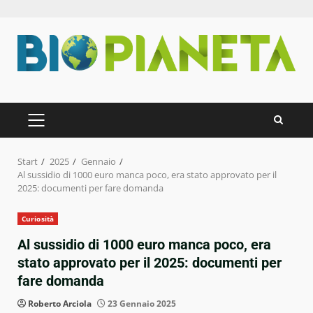
Zum
Inhalt
springen
PRIMÄRES
MENÜ
Start
2025
Gennaio
Al sussidio di 1000 euro manca poco, era stato approvato per il
2025: documenti per fare domanda
Curiosità
Al sussidio di 1000 euro manca poco, era
stato approvato per il 2025: documenti per
fare domanda
Roberto Arciola
23 Gennaio 2025