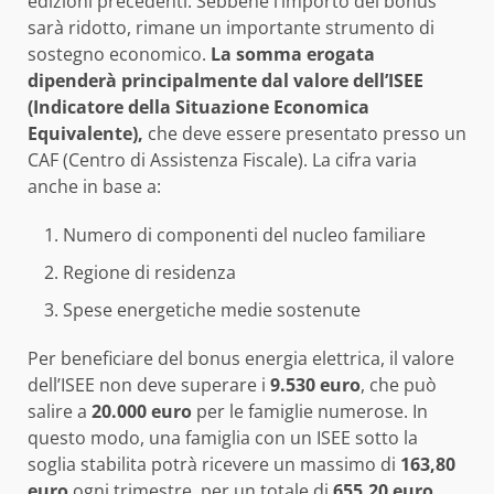
edizioni precedenti. Sebbene l’importo del bonus
sarà ridotto, rimane un importante strumento di
sostegno economico.
La somma erogata
dipenderà principalmente dal valore dell’ISEE
(Indicatore della Situazione Economica
Equivalente),
che deve essere presentato presso un
CAF (Centro di Assistenza Fiscale). La cifra varia
anche in base a:
Numero di componenti del nucleo familiare
Regione di residenza
Spese energetiche medie sostenute
Per beneficiare del bonus energia elettrica, il valore
dell’ISEE non deve superare i
9.530 euro
, che può
salire a
20.000 euro
per le famiglie numerose. In
questo modo, una famiglia con un ISEE sotto la
soglia stabilita potrà ricevere un massimo di
163,80
euro
ogni trimestre, per un totale di
655,20 euro