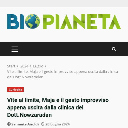
Zum
Inhalt
springen
PRIMÄRES
MENÜ
Start
2024
Luglio
Vite al limite, Maja e il gesto improvviso appena uscita dalla clinica
del Dott.Nowzaradan
Curiosità
Vite al limite, Maja e il gesto improvviso
appena uscita dalla clinica del
Dott.Nowzaradan
Samanta Airoldi
20 Luglio 2024