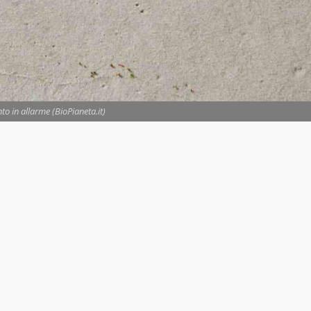
to in allarme (BioPianeta.it)