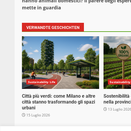
hanno animali domestici? Il parere degli espert
mette in guardia
VERWANDTE GESCHICHTEN
Sustainability Life
Sustainability
Città più verdi: come Milano e altre
Sostenibilità
città stanno trasformando gli spazi
nella provinc
urbani
13 Luglio 202
15 Luglio 2026