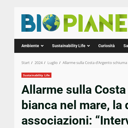
Zum
Inhalt
springen
Ambiente
Sustainability Life
Curiosità
Sa
Start
2024
Luglio
Allarme sulla Costa d’Argento schiuma b
Sustainability Life
Allarme sulla Cost
bianca nel mare, la
associazioni: “Inter