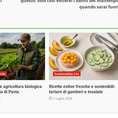
i
questo: solo così eviterai i danni del maltemp
quando sarai fuor
 Life
Sustainability Life
 e agricoltura biologica
Ricette estive fresche e sostenibili:
ia di Pavia
tartare di gamberi e insalate
6
2 Luglio 2026