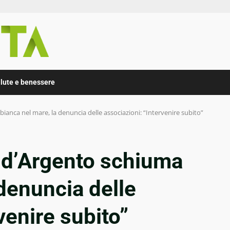
lute e benessere
ianca nel mare, la denuncia delle associazioni: “Intervenire subito”
a d’Argento schiuma
 denuncia delle
venire subito”