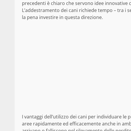
precedenti è chiaro che servono idee innovative 
L’addestramento dei cani richiede tempo – tra i se
la pena investire in questa direzione.
I vantaggi dell’utilizzo dei cani per individuare l
aree rapidamente ed efficacemente anche in ambi
arrivano o falliscono nel rilevamento delle perdite