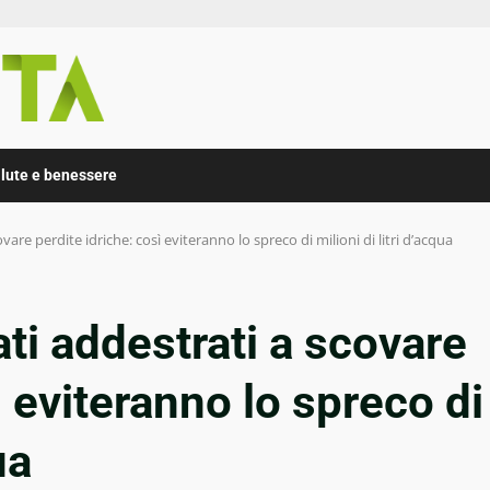
lute e benessere
vare perdite idriche: così eviteranno lo spreco di milioni di litri d’acqua
ti addestrati a scovare
ì eviteranno lo spreco di
ua