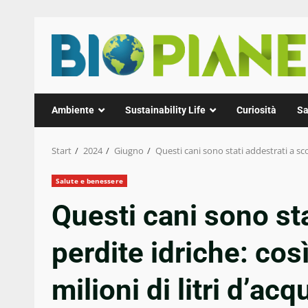
Zum
Inhalt
springen
Ambiente
Sustainability Life
Curiosità
Sa
Start
2024
Giugno
Questi cani sono stati addestrati a sco
Salute e benessere
Questi cani sono sta
perdite idriche: cos
milioni di litri d’acq