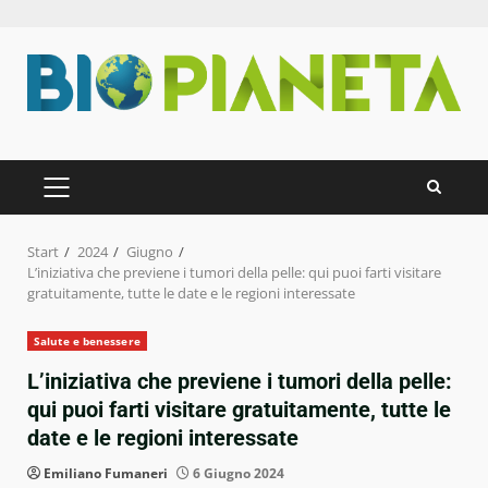
Zum
Inhalt
springen
PRIMÄRES
MENÜ
Start
2024
Giugno
L’iniziativa che previene i tumori della pelle: qui puoi farti visitare
gratuitamente, tutte le date e le regioni interessate
Salute e benessere
L’iniziativa che previene i tumori della pelle:
qui puoi farti visitare gratuitamente, tutte le
date e le regioni interessate
Emiliano Fumaneri
6 Giugno 2024