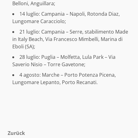
Belloni, Anguillara;
14 luglio: Campania – Napoli, Rotonda Diaz,
Lungomare Caracciolo;
21 luglio: Campania – Serre, stabilimento Made
in Italy Beach, Via Francesco Mimbelli, Marina di
Eboli (SA);
28 luglio: Puglia – Molfetta, Lula Park – Via
Saverio Nisio – Torre Gavetone;
4 agosto: Marche – Porto Potenza Picena,
Lungomare Lepanto, Porto Recanati.
Beitragsnavigation
Zurück