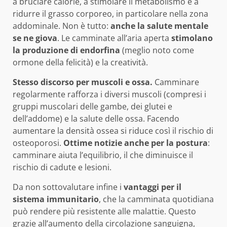
a bruciare calorie, a stimolare il metabolismo e a
ridurre il grasso corporeo, in particolare nella zona
addominale. Non è tutto:
anche la salute mentale
se ne giova
. Le camminate all’aria aperta
stimolano
la produzione di endorfina
(meglio noto come
ormone della felicità) e la creatività.
Stesso discorso per muscoli e ossa.
Camminare
regolarmente rafforza i diversi muscoli (compresi i
gruppi muscolari delle gambe, dei glutei e
dell’addome) e la salute delle ossa. Facendo
aumentare la densità ossea si riduce così il rischio di
osteoporosi.
Ottime notizie anche per la postura
:
camminare aiuta l’equilibrio, il che diminuisce il
rischio di cadute e lesioni.
Da non sottovalutare infine i
vantaggi per il
sistema immunitario
, che la camminata quotidiana
può rendere più resistente alle malattie. Questo
grazie all’aumento della circolazione sanguigna,