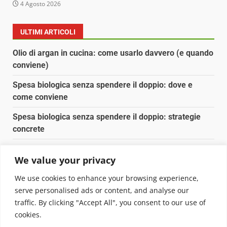
4 Agosto 2026
ULTIMI ARTICOLI
Olio di argan in cucina: come usarlo davvero (e quando
conviene)
Spesa biologica senza spendere il doppio: dove e
come conviene
Spesa biologica senza spendere il doppio: strategie
concrete
Orto domestico per principianti: cosa coltivare in 2 mq
We value your privacy
Pulizia naturale della casa: 3 ingredienti che
We use cookies to enhance your browsing experience,
sostituiscono 10 prodotti chimici
serve personalised ads or content, and analyse our
traffic. By clicking "Accept All", you consent to our use of
Copyright © 2025 Biopianeta.it proprietà di Jws Media
cookies.
Srl - Via Cavour 310 - 00184 Roma - P.Iva 17132921002