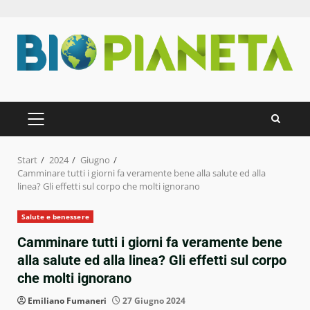
Zum
Inhalt
springen
PRIMÄRES
MENÜ
Start
2024
Giugno
Camminare tutti i giorni fa veramente bene alla salute ed alla
linea? Gli effetti sul corpo che molti ignorano
Salute e benessere
Camminare tutti i giorni fa veramente bene
alla salute ed alla linea? Gli effetti sul corpo
che molti ignorano
Emiliano Fumaneri
27 Giugno 2024