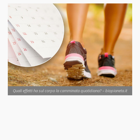
Quali effetti ha sul corpo la camminata quotidiana? – biopianeta.it