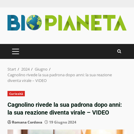
Zum
Inhalt
springen
PRIMÄRES
MENÜ
Start
2024
Giugno
Cagnolino rivede la sua padrona dopo anni: la sua reazione
diventa virale – VIDEO
Curiosità
Cagnolino rivede la sua padrona dopo anni:
la sua reazione diventa virale – VIDEO
Romana Cordova
19 Giugno 2024