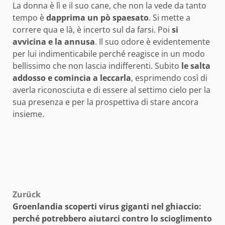
La donna è lì e il suo cane, che non la vede da tanto
tempo è
dapprima un pò spaesato
. Si mette a
correre qua e là, è incerto sul da farsi. Poi
si
avvicina e la annusa
. Il suo odore è evidentemente
per lui indimenticabile perché reagisce in un modo
bellissimo che non lascia indifferenti. Subito
le salta
addosso e comincia a leccarla
, esprimendo così di
averla riconosciuta e di essere al settimo cielo per la
sua presenza e per la prospettiva di stare ancora
insieme.
Beitragsnavigation
Zurück
Groenlandia scoperti virus giganti nel ghiaccio:
perché potrebbero aiutarci contro lo scioglimento