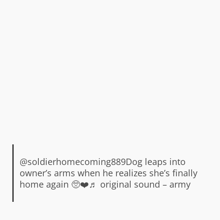
@soldierhomecoming889
Dog leaps into
owner’s arms when he realizes she’s finally
home again 🥺❤️
♬ original sound – army