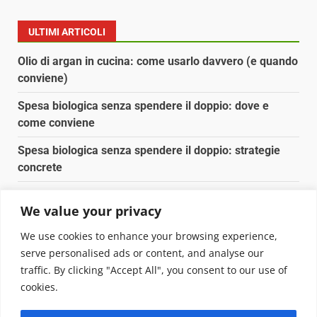
ULTIMI ARTICOLI
Olio di argan in cucina: come usarlo davvero (e quando
conviene)
Spesa biologica senza spendere il doppio: dove e
come conviene
Spesa biologica senza spendere il doppio: strategie
concrete
Orto domestico per principianti: cosa coltivare in 2 mq
We value your privacy
Pulizia naturale della casa: 3 ingredienti che
We use cookies to enhance your browsing experience,
sostituiscono 10 prodotti chimici
serve personalised ads or content, and analyse our
traffic. By clicking "Accept All", you consent to our use of
Copyright © 2025 Biopianeta.it proprietà di Jws Media
cookies.
Srl - Via Cavour 310 - 00184 Roma - P.Iva 17132921002
Questo blog non è una testata giornalistica, in quanto