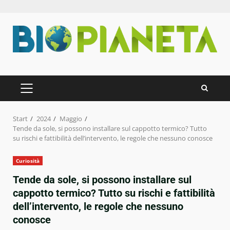
Zum
Inhalt
springen
PRIMÄRES
MENÜ
Start
2024
Maggio
Tende da sole, si possono installare sul cappotto termico? Tutto
su rischi e fattibilità dell’intervento, le regole che nessuno conosce
Curiosità
Tende da sole, si possono installare sul
cappotto termico? Tutto su rischi e fattibilità
dell’intervento, le regole che nessuno
conosce