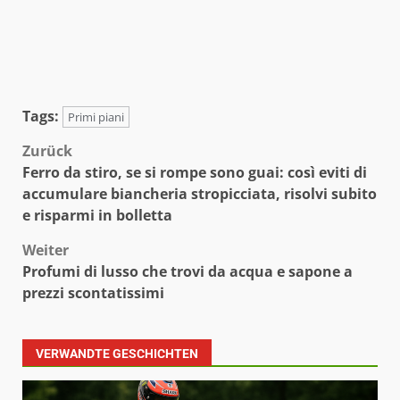
Tags:
Primi piani
Beitragsnavigation
Zurück
Ferro da stiro, se si rompe sono guai: così eviti di
accumulare biancheria stropicciata, risolvi subito
e risparmi in bolletta
Weiter
Profumi di lusso che trovi da acqua e sapone a
prezzi scontatissimi
VERWANDTE GESCHICHTEN