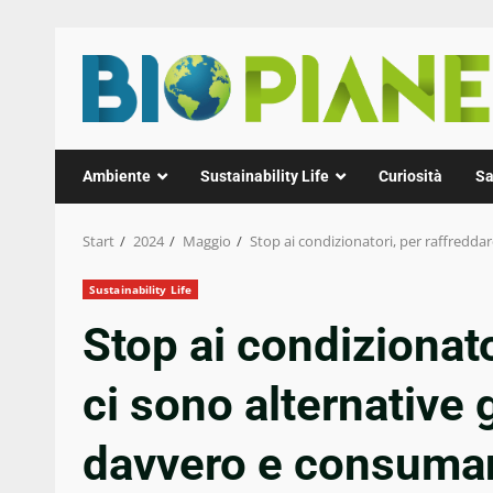
Zum
Inhalt
springen
Ambiente
Sustainability Life
Curiosità
Sa
Start
2024
Maggio
Stop ai condizionatori, per raffredd
Sustainability Life
Stop ai condizionato
ci sono alternative
davvero e consuma