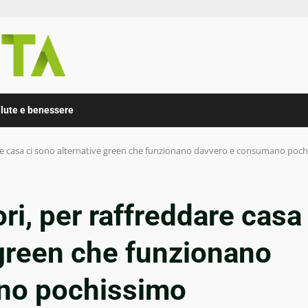
lute e benessere
are casa ci sono alternative green che funzionano davvero e consumano poc
ri, per raffreddare casa
 green che funzionano
no pochissimo