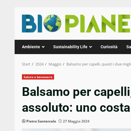
Zum
Inhalt
springen
Ambiente
Sustainability Life
Curiosità
Sa
Start
2024
Maggio
Balsamo per capelli, questi i due migl
Salute e benessere
Balsamo per capelli,
assoluto: uno cost
Pietro Santercole
27 Maggio 2024