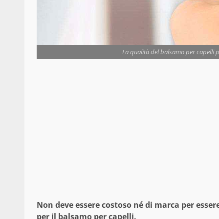
La qualità del balsamo per capelli p
Non deve essere costoso né di marca per esser
per il balsamo per capelli.