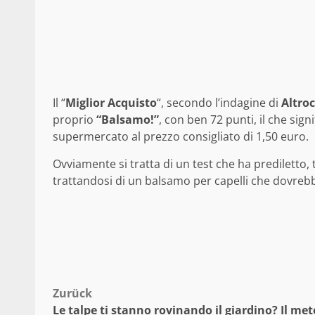
Il “
Miglior Acquisto
“, secondo l’indagine di
Altro
proprio
“Balsamo!”
, con ben 72 punti, il che signi
supermercato al prezzo consigliato di 1,50 euro.
Ovviamente si tratta di un test che ha prediletto, tra
trattandosi di un balsamo per capelli che dovrebbe
Beitragsnavigation
Zurück
Le talpe ti stanno rovinando il giardino? Il me