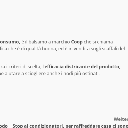
consumo,
è il balsamo a marchio
Coop
che si chiama
fica che è di qualità buona, ed è in vendita sugli scaffali del
 i criteri di scelta, l’
efficacia districante del prodotto
,
 aiutare a sciogliere anche i nodi più ostinati.
Weite
todo
Stop ai condizionatori, per raffreddare casa ci son