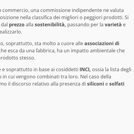
in commercio, una commissione indipendente ne valuta
izione nella classifica dei migliori o peggiori prodotti. Si
 dal
prezzo
alla
sostenibilità,
passando per la
varietà
e
ealizzarlo.
co, soprattutto, sta molto a cuore alle
associazioni di
che esca da una fabbrica, ha un impatto ambientale che
prodotto stesso.
e e soprattutto in base ai cosiddetti
INCI,
ossia la lista degli
in cui vengono combinati tra loro. Nel caso della
imo il discorso relativo alla presenza di
siliconi
e
solfati