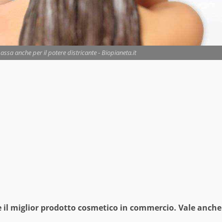
assa anche per il potere districante - Biopianeta.it
e il miglior prodotto cosmetico in commercio. Vale anche