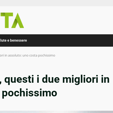
lute e benessere
iori in assoluto: uno costa pochissimo
 questi i due migliori in
a pochissimo