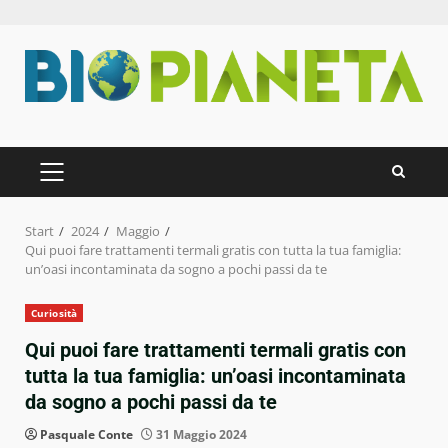
Zum
Inhalt
springen
PRIMÄRES
MENÜ
Start
2024
Maggio
Qui puoi fare trattamenti termali gratis con tutta la tua famiglia:
un’oasi incontaminata da sogno a pochi passi da te
Curiosità
Qui puoi fare trattamenti termali gratis con
tutta la tua famiglia: un’oasi incontaminata
da sogno a pochi passi da te
Pasquale Conte
31 Maggio 2024