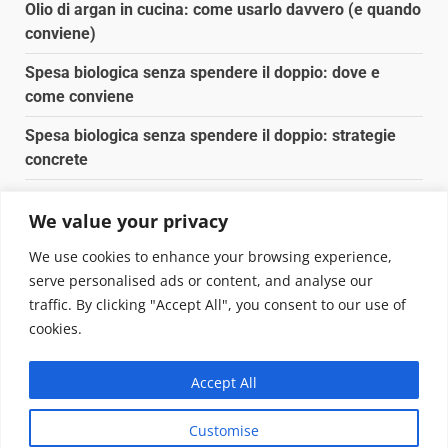
Olio di argan in cucina: come usarlo davvero (e quando
conviene)
Spesa biologica senza spendere il doppio: dove e
come conviene
Spesa biologica senza spendere il doppio: strategie
concrete
Orto domestico per principianti: cosa coltivare in 2 mq
We value your privacy
Pulizia naturale della casa: 3 ingredienti che
We use cookies to enhance your browsing experience,
sostituiscono 10 prodotti chimici
serve personalised ads or content, and analyse our
traffic. By clicking "Accept All", you consent to our use of
Copyright © 2025 Biopianeta.it proprietà di Jws Media
cookies.
Srl - Via Cavour 310 - 00184 Roma - P.Iva 17132921002
Questo blog non è una testata giornalistica, in quanto
Accept All
viene aggiornato senza alcuna periodicità. Non può
pertanto considerarsi un prodotto editoriale ai sensi
Customise
della legge n. 62 del 07.03.2001
|
DarkNews
von AF