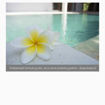
Trattamenti termali gratis, ecco dove poterne godere - Biopianeta.it