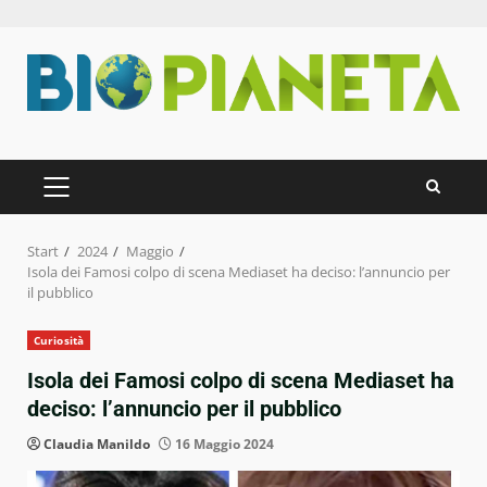
Zum
Inhalt
springen
PRIMÄRES
MENÜ
Start
2024
Maggio
Isola dei Famosi colpo di scena Mediaset ha deciso: l’annuncio per
il pubblico
Curiosità
Isola dei Famosi colpo di scena Mediaset ha
deciso: l’annuncio per il pubblico
Claudia Manildo
16 Maggio 2024