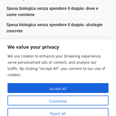
Spesa biologica senza spendere il doppio: dove e
come conviene
Spesa biologica senza spendere il doppio: strategie
concrete
Orto domestico per principianti: cosa coltivare in 2 mq
We value your privacy
Pulizia naturale della casa: 3 ingredienti che
We use cookies to enhance your browsing experience,
sostituiscono 10 prodotti chimici
serve personalised ads or content, and analyse our
traffic. By clicking "Accept All", you consent to our use of
Copyright © 2025 Biopianeta.it proprietà di Jws Media
cookies.
Srl - Via Cavour 310 - 00184 Roma - P.Iva 17132921002
Questo blog non è una testata giornalistica, in quanto
Accept All
viene aggiornato senza alcuna periodicità. Non può
pertanto considerarsi un prodotto editoriale ai sensi
Customise
della legge n. 62 del 07.03.2001
|
DarkNews
von AF
themes.
Reject All