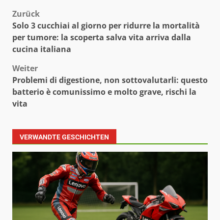
Beitragsnavigation
Zurück
Solo 3 cucchiai al giorno per ridurre la mortalità
per tumore: la scoperta salva vita arriva dalla
cucina italiana
Weiter
Problemi di digestione, non sottovalutarli: questo
batterio è comunissimo e molto grave, rischi la
vita
VERWANDTE GESCHICHTEN