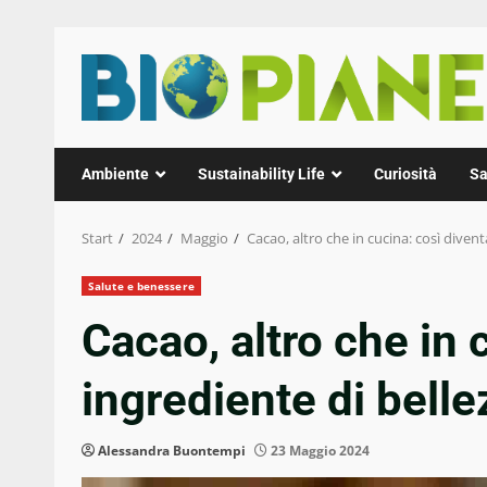
Zum
Inhalt
springen
Ambiente
Sustainability Life
Curiosità
Sa
Start
2024
Maggio
Cacao, altro che in cucina: così divent
Salute e benessere
Cacao, altro che in 
ingrediente di belle
Alessandra Buontempi
23 Maggio 2024