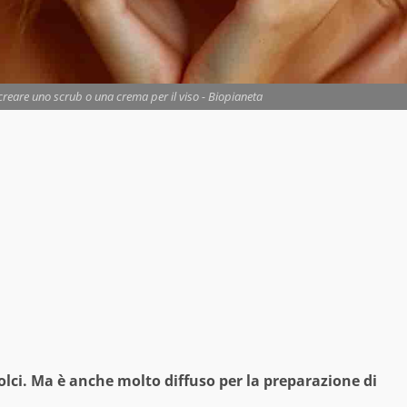
 creare uno scrub o una crema per il viso - Biopianeta
dolci. Ma è anche molto diffuso per la preparazione di