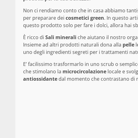
Non ci rendiamo conto che in casa abbiamo tant
per preparare dei
cosmetici green
. In questo ar
questo prodotto solo per fare i dolci, allora hai sb
È ricco di
Sali minerali
che aiutano il nostro organ
Insieme ad altri prodotti naturali dona alla
pelle
l
uno degli ingredienti segreti per i trattamenti nat
E’ facilissimo trasformarlo in uno scrub o semp
che stimolano la
microcircolazione
locale e svo
antiossidante
dal momento che contrastano di rad