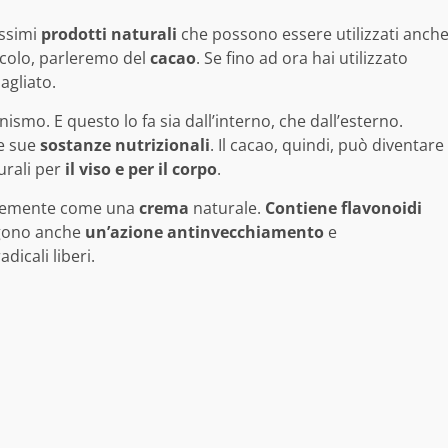
issimi
prodotti naturali
che possono essere utilizzati anch
ticolo, parleremo del
cacao
. Se fino ad ora hai utilizzato
agliato.
ismo. E questo lo fa sia dall’interno, che dall’esterno.
e sue
sostanze nutrizionali
. Il cacao, quindi, può diventare
urali per
il viso e per il corpo
.
licemente come una
crema
naturale.
Contiene flavonoidi
lgono anche
un’azione antinvecchiamento
e
icali liberi.