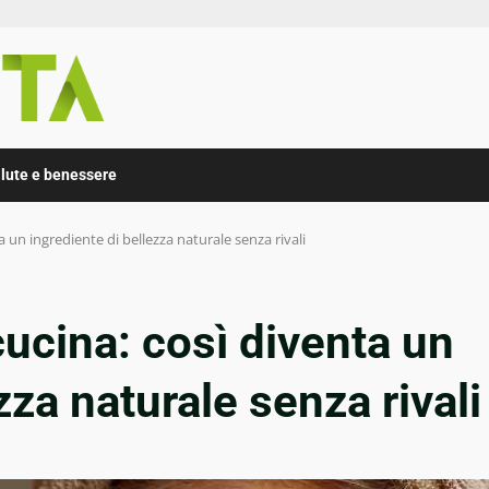
lute e benessere
a un ingrediente di bellezza naturale senza rivali
cucina: così diventa un
zza naturale senza rivali