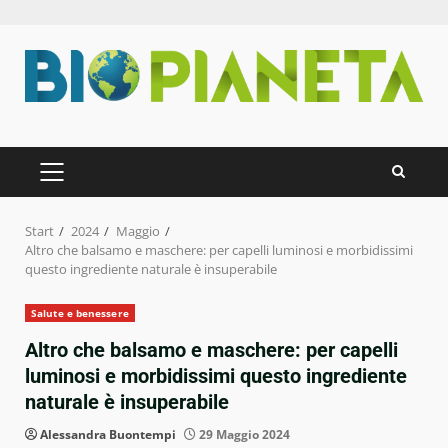
Zum
Inhalt
springen
PRIMÄRES
MENÜ
Start
2024
Maggio
Altro che balsamo e maschere: per capelli luminosi e morbidissimi
questo ingrediente naturale è insuperabile
Salute e benessere
Altro che balsamo e maschere: per capelli
luminosi e morbidissimi questo ingrediente
naturale è insuperabile
Alessandra Buontempi
29 Maggio 2024