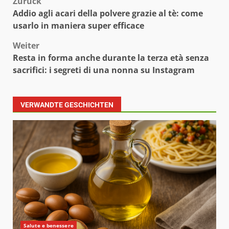
Beitragsnavigation
Zurück
Addio agli acari della polvere grazie al tè: come
usarlo in maniera super efficace
Weiter
Resta in forma anche durante la terza età senza
sacrifici: i segreti di una nonna su Instagram
VERWANDTE GESCHICHTEN
Salute e benessere